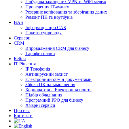
Побудова захищених VPN та WiFi мереж
Проведення ІТ-аудиту
Резервне копіювання та зберігання даних
Ремонт ПК та ноутбуків
BAS
Інформація про САБ
Пакети супроводу
Сервери
CRM
Впровадження CRM для бізнесу
Тарифні плани
Кейси
ІТ Рішення
IP Телефонія
Антивірусний захист
Електронний обмін документами
Збірка ПК на замовлення
Корпоративна Електронна пошта
Підбір обладнання
Програмний РРО для бізнесу
Хмарні сервіси
Про нас
Контакти