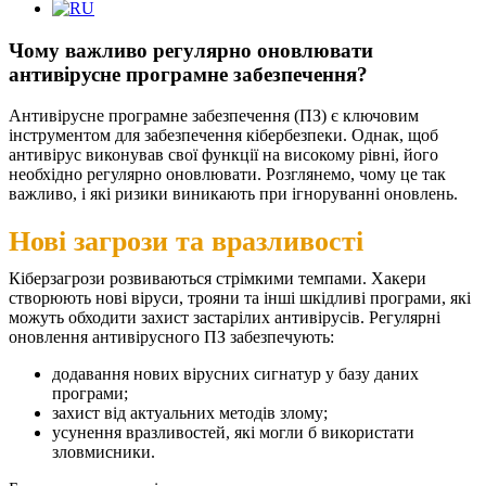
Чому важливо регулярно оновлювати
антивірусне програмне забезпечення?
Антивірусне програмне забезпечення (ПЗ) є ключовим
інструментом для забезпечення кібербезпеки. Однак, щоб
антивірус виконував свої функції на високому рівні, його
необхідно регулярно оновлювати. Розглянемо, чому це так
важливо, і які ризики виникають при ігноруванні оновлень.
Нові загрози та вразливості
Кіберзагрози розвиваються стрімкими темпами. Хакери
створюють нові віруси, трояни та інші шкідливі програми, які
можуть обходити захист застарілих антивірусів. Регулярні
оновлення антивірусного ПЗ забезпечують:
додавання нових вірусних сигнатур у базу даних
програми;
захист від актуальних методів злому;
усунення вразливостей, які могли б використати
зловмисники.