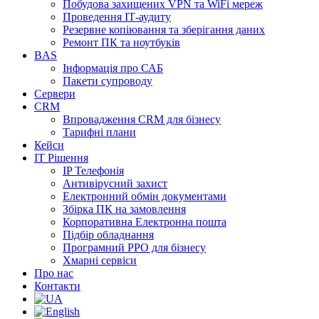
Побудова захищених VPN та WiFi мереж
Проведення ІТ-аудиту
Резервне копіювання та зберігання даних
Ремонт ПК та ноутбуків
BAS
Інформація про САБ
Пакети супроводу
Сервери
CRM
Впровадження CRM для бізнесу
Тарифні плани
Кейси
ІТ Рішення
IP Телефонія
Антивірусний захист
Електронний обмін документами
Збірка ПК на замовлення
Корпоративна Електронна пошта
Підбір обладнання
Програмний РРО для бізнесу
Хмарні сервіси
Про нас
Контакти