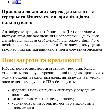
Приклади локальних мереж для малого та
середнього бізнесу: схеми, організація та
налаштування
Антивірусне програмне забезпечення (ПЗ) є ключовим
інструментом для забезпечення кібербезпеки. Однак, щоб
антивірус виконував свої функції на високому рівні, його
необхідно регулярно оновлювати. Розглянемо, чому це так
важливо, і які ризики виникають при ігноруванні оновлень.
Нові загрози та вразливості
Кіберзагрози розвиваються стрімкими темпами. Хакери
створюють нові віруси, трояни та інші шкідливі програми, які
можуть обходити захист застарілих антивірусів. Регулярні
оновлення антивірусного ПЗ забезпечують:
додавання нових вірусних сигнатур у базу даних
програми;
захист від актуальних методів злому;
усунення вразливостей, які могли б використати
зловмисники.