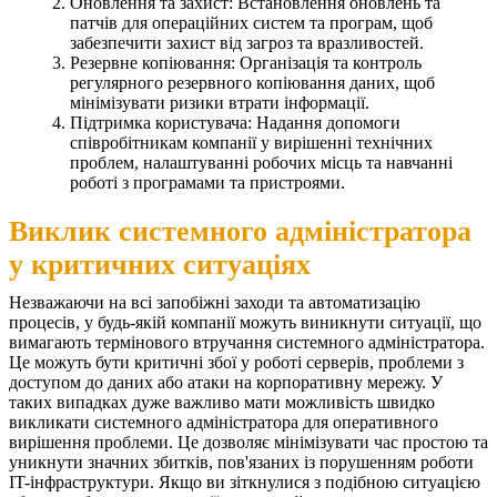
Оновлення та захист: Встановлення оновлень та
патчів для операційних систем та програм, щоб
забезпечити захист від загроз та вразливостей.
Резервне копіювання: Організація та контроль
регулярного резервного копіювання даних, щоб
мінімізувати ризики втрати інформації.
Підтримка користувача: Надання допомоги
співробітникам компанії у вирішенні технічних
проблем, налаштуванні робочих місць та навчанні
роботі з програмами та пристроями.
Виклик системного адміністратора
у критичних ситуаціях
Незважаючи на всі запобіжні заходи та автоматизацію
процесів, у будь-якій компанії можуть виникнути ситуації, що
вимагають термінового втручання системного адміністратора.
Це можуть бути критичні збої у роботі серверів, проблеми з
доступом до даних або атаки на корпоративну мережу. У
таких випадках дуже важливо мати можливість швидко
викликати системного адміністратора для оперативного
вирішення проблеми. Це дозволяє мінімізувати час простою та
уникнути значних збитків, пов'язаних із порушенням роботи
IT-інфраструктури. Якщо ви зіткнулися з подібною ситуацією