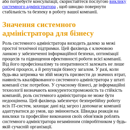
або потребуєте консультації, скористайтеся послугою
виклику
системного адміністратора
, щоб швидко повернути
стабільність та безпеку в роботу вашої компанії.
Значення системного
адміністратора для бізнесу
Роль системного адміністратора виходить далеко за межі
простої технічної підтримки. Цей фахівець є ключовою
ланкою у забезпеченні інформаційної безпеки, оптимізації
процесів та підвищення ефективності роботи всієї компанії.
Від його професіоналізму та оперативності залежать не лише
робочі процеси, а й репутація бізнесу загалом. У разі, коли
будь-яка затримка чи збій можуть призвести до значних втрат,
наявність кваліфікованого системного адміністратора у штаті
компанії стає потребою. У сучасному бізнесі, де інформаційні
технології визначають конкурентоспроможність та стійкість
компаній, роль системного адміністратора не може бути
недооцінена. Цей фахівець забезпечує безперебійну роботу
всіх IT-систем, захищає дані від загроз і допомагає компанії
адаптуватися до умов, що змінюються. Швидка реакція на
виклики та професійне виконання своїх обов'язків роблять
системного адміністратора незамінним співробітником у будь-
якій сучасній організації.