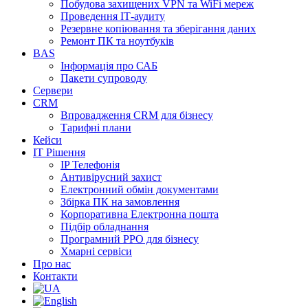
Побудова захищених VPN та WiFi мереж
Проведення ІТ-аудиту
Резервне копіювання та зберігання даних
Ремонт ПК та ноутбуків
BAS
Інформація про САБ
Пакети супроводу
Сервери
CRM
Впровадження CRM для бізнесу
Тарифні плани
Кейси
ІТ Рішення
IP Телефонія
Антивірусний захист
Електронний обмін документами
Збірка ПК на замовлення
Корпоративна Електронна пошта
Підбір обладнання
Програмний РРО для бізнесу
Хмарні сервіси
Про нас
Контакти