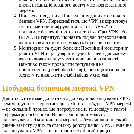
ризик несанкціонованого доступу до корпоративної
мережі.
Шифрування даних: Шифрування даних є основою
безпеки VPN. Переконайтеся, що VPN використовує
сучасні методи шифрування, такі як AES-256, і
підтримує безпечні протоколи, такі як OpenVPN або
IKEv2. Це гарантує, що навіть під час перехоплення
даних зловмисники не зможуть їх розшифрувати.
Моніторинг та аудит безпеки: Постійний моніторинг
роботи VPN та регулярний аудит безпеки допоможуть
вчасно виявити та усунути можливі вразливості.
Важливо також проводити тестування на
проникнення (penetration testing), щоб оцінити рівень
захисту та визначити слабкі місця у системі.
Побудова безпечної мережі VPN
Для тих, хто не має достатнього досвіду в налаштуванні VPN,
рекомендується звернутися до фахівців. Побудова VPN мережі
– це складний процес, що потребує знань та досвіду в галузі
інформаційної безпеки. Наші фахівці допоможуть
налаштувати всі компоненти мережі, забезпечивши високий
рівень захисту даних та стабільну роботу вашої VPN. Безпечне
налаштування VPN – це не просто технічний процес, а