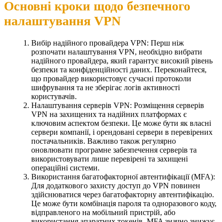
Основні кроки щодо безпечного
налаштування VPN
Вибір надійного провайдера VPN: Перш ніж
розпочати налаштування VPN, необхідно вибрати
надійного провайдера, який гарантує високий рівень
безпеки та конфіденційності даних. Переконайтеся,
що провайдер використовує сучасні протоколи
шифрування та не зберігає логів активності
користувачів.
Налаштування серверів VPN: Розміщення серверів
VPN на захищених та надійних платформах є
ключовим аспектом безпеки. Це може бути як власні
сервери компанії, і орендовані сервери в перевірених
постачальників. Важливо також регулярно
оновлювати програмне забезпечення серверів та
використовувати лише перевірені та захищені
операційні системи.
Використання багатофакторної автентифікації (MFA):
Для додаткового захисту доступ до VPN повинен
здійснюватися через багатофакторну автентифікацію.
Це може бути комбінація пароля та одноразового коду,
відправленого на мобільний пристрій, або
використання апаратних токенів. MFA значно знижує