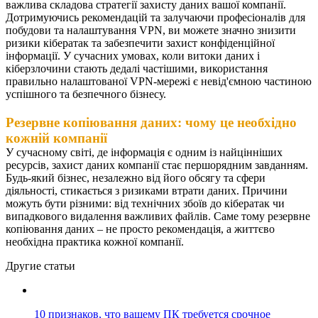
важлива складова стратегії захисту даних вашої компанії.
Дотримуючись рекомендацій та залучаючи професіоналів для
побудови та налаштування VPN, ви можете значно знизити
ризики кібератак та забезпечити захист конфіденційної
інформації. У сучасних умовах, коли витоки даних і
кіберзлочини стають дедалі частішими, використання
правильно налаштованої VPN-мережі є невід'ємною частиною
успішного та безпечного бізнесу.
Резервне копіювання даних: чому це необхідно
кожній компанії
У сучасному світі, де інформація є одним із найцінніших
ресурсів, захист даних компанії стає першорядним завданням.
Будь-який бізнес, незалежно від його обсягу та сфери
діяльності, стикається з ризиками втрати даних. Причини
можуть бути різними: від технічних збоїв до кібератак чи
випадкового видалення важливих файлів. Саме тому резервне
копіювання даних – не просто рекомендація, а життєво
необхідна практика кожної компанії.
Другие статьи
10 признаков, что вашему ПК требуется срочное