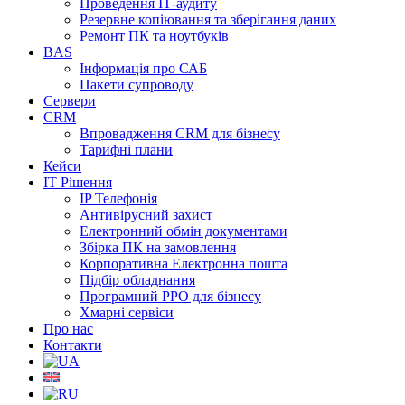
Проведення ІТ-аудиту
Резервне копіювання та зберігання даних
Ремонт ПК та ноутбуків
BAS
Інформація про САБ
Пакети супроводу
Сервери
CRM
Впровадження CRM для бізнесу
Тарифні плани
Кейси
ІТ Рішення
IP Телефонія
Антивірусний захист
Електронний обмін документами
Збірка ПК на замовлення
Корпоративна Електронна пошта
Підбір обладнання
Програмний РРО для бізнесу
Хмарні сервіси
Про нас
Контакти