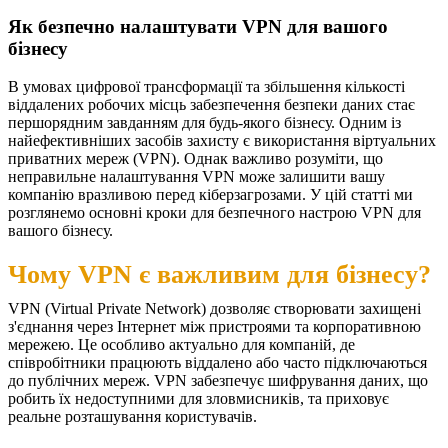
Як безпечно налаштувати VPN для вашого
бізнесу
В умовах цифрової трансформації та збільшення кількості
віддалених робочих місць забезпечення безпеки даних стає
першорядним завданням для будь-якого бізнесу. Одним із
найефективніших засобів захисту є використання віртуальних
приватних мереж (VPN). Однак важливо розуміти, що
неправильне налаштування VPN може залишити вашу
компанію вразливою перед кіберзагрозами. У цій статті ми
розглянемо основні кроки для безпечного настрою VPN для
вашого бізнесу.
Чому VPN є важливим для бізнесу?
VPN (Virtual Private Network) дозволяє створювати захищені
з'єднання через Інтернет між пристроями та корпоративною
мережею. Це особливо актуально для компаній, де
співробітники працюють віддалено або часто підключаються
до публічних мереж. VPN забезпечує шифрування даних, що
робить їх недоступними для зловмисників, та приховує
реальне розташування користувачів.