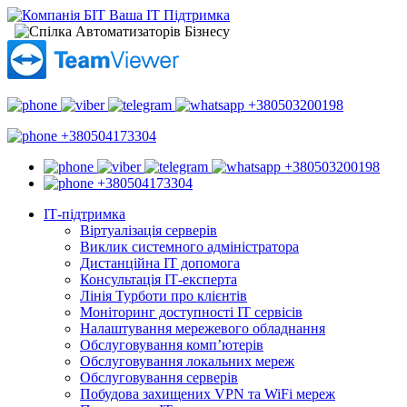
+380503200198
+380504173304
+380503200198
+380504173304
ІТ-підтримка
Віртуалізація серверів
Виклик системного адміністратора
Дистанційна ІТ допомога
Консультація ІТ-експерта
Лінія Турботи про клієнтів
Моніторинг доступності ІТ сервісів
Налаштування мережевого обладнання
Обслуговування комп’ютерів
Обслуговування локальних мереж
Обслуговування серверів
Побудова захищених VPN та WiFi мереж