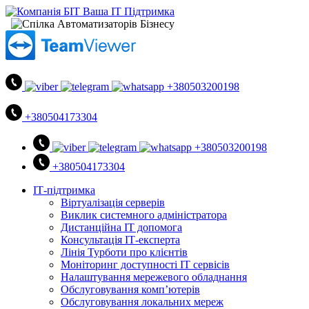
+380503200198
+380504173304
+380503200198
+380504173304
ІТ-підтримка
Віртуалізація серверів
Виклик системного адміністратора
Дистанційна ІТ допомога
Консультація ІТ-експерта
Лінія Турботи про клієнтів
Моніторинг доступності ІТ сервісів
Налаштування мережевого обладнання
Обслуговування комп’ютерів
Обслуговування локальних мереж