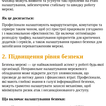
Фахівці можуть виявити та усунути такі проблеми на етапі
налаштування, забезпечуючи стабільну та швидку роботу
мережі.
Як це досягається:
Професіонали налаштовують маршрутизатори, комутатори та
сервери таким чином, щоб усі пристрої працювали узгоджено
і з максимальною ефективністю. Це включає оптимізацію
розподілу трафіку, налаштування пріоритетів для критичних
додатків і сервісів, а також налаштування правил безпеки для
запобігання перевантаженням мережі.
2. Підвищення рівня безпеки
Безпека мережі — це найважливіший аспект у роботі будь-якої
організації. Неправильне налаштування мережевого
обладнання може відкрити доступ зловмисникам, що
призведе до витоку даних і фінансових втрат. Професіонали,
які мають глибокі знання в галузі інформаційної безпеки,
можуть грамотно налаштувати захисні механізми, щоб
мінімізувати ризик атак і несанкціонованого доступу.
Що включає налаштування безпеки: