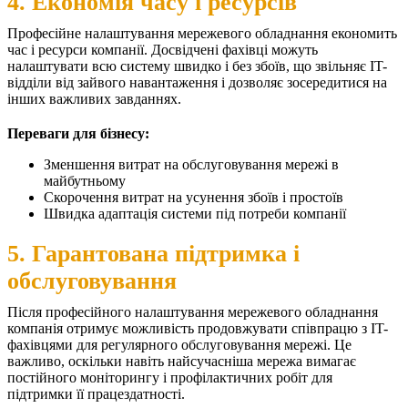
4. Економія часу і ресурсів
Професійне налаштування мережевого обладнання економить
час і ресурси компанії. Досвідчені фахівці можуть
налаштувати всю систему швидко і без збоїв, що звільняє IT-
відділи від зайвого навантаження і дозволяє зосередитися на
інших важливих завданнях.
Переваги для бізнесу:
Зменшення витрат на обслуговування мережі в
майбутньому
Скорочення витрат на усунення збоїв і простоїв
Швидка адаптація системи під потреби компанії
5. Гарантована підтримка і
обслуговування
Після професійного налаштування мережевого обладнання
компанія отримує можливість продовжувати співпрацю з IT-
фахівцями для регулярного обслуговування мережі. Це
важливо, оскільки навіть найсучасніша мережа вимагає
постійного моніторингу і профілактичних робіт для
підтримки її працездатності.