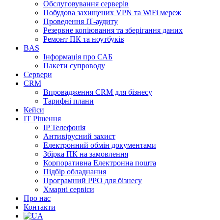
Обслуговування серверів
Побудова захищених VPN та WiFi мереж
Проведення ІТ-аудиту
Резервне копіювання та зберігання даних
Ремонт ПК та ноутбуків
BAS
Інформація про САБ
Пакети супроводу
Сервери
CRM
Впровадження CRM для бізнесу
Тарифні плани
Кейси
ІТ Рішення
IP Телефонія
Антивірусний захист
Електронний обмін документами
Збірка ПК на замовлення
Корпоративна Електронна пошта
Підбір обладнання
Програмний РРО для бізнесу
Хмарні сервіси
Про нас
Контакти