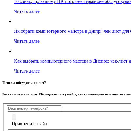
10 ознак, що вашому ПК потрібне термінове обслуговува
Читать далее
Як обрати комп’ютерного майстра в Дніпрі: чек-лист для 
Читать далее
Как выбрать компьютерного мастера в Днепре: чек-лист д
Читать далее
Готовы обсудить проект?
Закажите консультацию IT-специалиста и узнайте, как оптимизировать процессы в в
Прикрепить файл