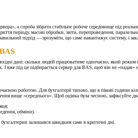
рвера», а спроба зібрати стабільне робоче середовище під реальн
акриття періоду, масові обробки, звіти, перепроведення, паралель
равильний підхід — зрозуміти, що саме навантажує систему, і закл
 BAS
ідні дані: скільки людей працюватиме одночасно, який режим ба
 І вже під це підбирається сервер для BAS, щоб він не «падав» н
ночасною роботою. Для бухгалтерії типово, що в пікові години кі
ення вище «середнього».
Щоб оцінка була чесною, зафіксуйте дв
яця;
ведення, обміни).
ля бухгалтерии залишався швидким саме в критичні дні.