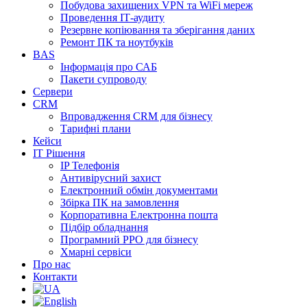
Побудова захищених VPN та WiFi мереж
Проведення ІТ-аудиту
Резервне копіювання та зберігання даних
Ремонт ПК та ноутбуків
BAS
Інформація про САБ
Пакети супроводу
Сервери
CRM
Впровадження CRM для бізнесу
Тарифні плани
Кейси
ІТ Рішення
IP Телефонія
Антивірусний захист
Електронний обмін документами
Збірка ПК на замовлення
Корпоративна Електронна пошта
Підбір обладнання
Програмний РРО для бізнесу
Хмарні сервіси
Про нас
Контакти