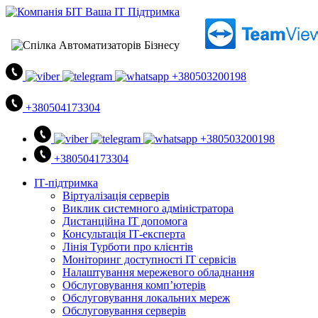
+380503200198
+380504173304
+380503200198
+380504173304
ІТ-підтримка
Віртуалізація серверів
Виклик системного адміністратора
Дистанційна ІТ допомога
Консультація ІТ-експерта
Лінія Турботи про клієнтів
Моніторинг доступності ІТ сервісів
Налаштування мережевого обладнання
Обслуговування комп’ютерів
Обслуговування локальних мереж
Обслуговування серверів