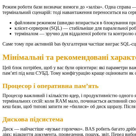
Режим роботи бази визначає вимоги до «заліза». Одна справа —
термінальний сценарій: тоді навантаження переноситься на се
файловим режимом (швидко впирається в блокування при 
клієнт-сервером (SQL) — стабільніше для паралельної ро
терміналом — зручно для віддаленої роботи та контролю с
Саме тому при активній bas бухгалтерия частіше виграє SQL-с
Мінімальні та рекомендовані харак
Цей блок потрібен, щоб у вас були орієнтири: які параметри ва
пам’яті під кеш СУБД. Тому конфігурацію краще оцінювати як
Процесор і оперативна пам’ять
Процесор важливий і кількістю ядер, і продуктивністю одного я
термінальних сесій: коли RAM мало, починається активний своп,
кеш бази, щоб типові запити не «билися» об диск щоразу. Післ
Дискова підсистема
Диск — найчастіше «вузьке горлечко». BAS робить багато дрібн
діях: відкриття документа, проведення, пошук, звіт.
Перед вибо