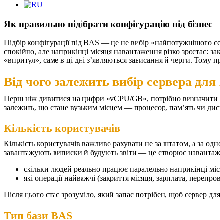
Як правильно підібрати конфігурацію під бізнес
Підбір конфігурації під BAS — це не вибір «найпотужнішого се
спокійно, але наприкінці місяця навантаження різко зростає: з
«впритул», саме в ці дні з’являються зависання й черги. Тому п
Від чого залежить вибір сервера для
Перш ніж дивитися на цифри «vCPU/GB», потрібно визначити вх
залежить, що стане вузьким місцем — процесор, пам’ять чи диск.
Кількість користувачів
Кількість користувачів важливо рахувати не за штатом, а за од
завантажують виписки й будують звіти — це створює навантаж
скільки людей реально працює паралельно наприкінці міс
які операції найважчі (закриття місяця, зарплата, перепро
Після цього стає зрозуміло, який запас потрібен, щоб сервер д
Тип бази BAS