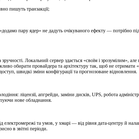
ивно пишуть транзакції;
«додамо пару ядер» не дадуть очікуваного ефекту — потрібно пі
 зручності. Локальний сервер здається «своїм і зрозумілим», ал
жливо обирати провайдера та архітектуру так, щоб не отримати «
доступ, швидкі зміни конфігурації та прогнозоване відновлення.
лодіння: ліцензії, апгрейди, заміни дисків, UPS, робота адміністр
упуючи нове обладнання.
від електромережі та умов, у хмарі — від рівня дата-центру й н
сно в звітні періоди.