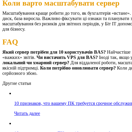
Коли варто масштабувати сервер
Масштабування краще робити до того, як бухгалтерія «встане». 
диск, база виросла. Важливо фіксувати ці ознаки та планувати 
масштабування без ризиків для звітних періодів, у
Біт ІТ допом
для бізнесу.
FAQ
Який сервер потрібен для 10 користувачів BAS?
Найчастіше 
«важких» звітів.
Чи вистачить VPS для BAS?
Іноді так, якщо
локальний чи хмарний сервер?
Для віддаленої роботи, масшт
якісній підтримці.
Коли потрібно оновлювати сервер?
Коли де
серйозного збою.
Другие статьи
10 признаков, что вашему ПК требуется срочное обслужи
Читать далее