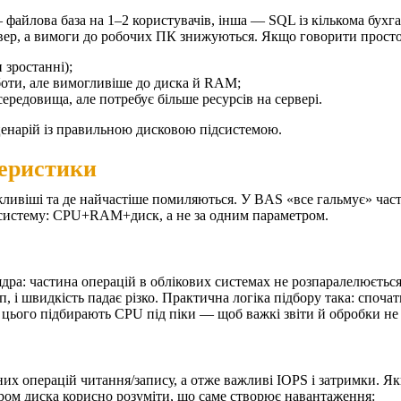
 файлова база на 1–2 користувачів, інша — SQL із кількома бух
рвер, а вимоги до робочих ПК знижуються.
Якщо говорити просто,
зростанні);
боти, але вимогливіше до диска й RAM;
ередовища, але потребує більше ресурсів на сервері.
ценарій із правильною дисковою підсистемою.
теристики
жливіші та де найчастіше помиляються. У BAS «все гальмує» часті
 систему: CPU+RAM+диск, а не за одним параметром.
дра: частина операцій в облікових системах не розпаралелюється
 і швидкість падає різко.
Практична логіка підбору така: спочат
я цього підбирають CPU під піки — щоб важкі звіти й обробки не
их операцій читання/запису, а отже важливі IOPS і затримки. Як
ром диска корисно розуміти, що саме створює навантаження: