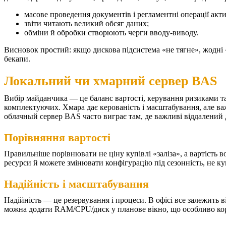
масове проведення документів і регламентні операції акт
звіти читають великий обсяг даних;
обміни й обробки створюють черги вводу-виводу.
Висновок простий: якщо дискова підсистема «не тягне», жодні 
бекапи.
Локальний чи хмарний сервер BAS
Вибір майданчика — це баланс вартості, керування ризиками та
комплектуючих. Хмара дає керованість і масштабування, але ва
облачный сервер BAS часто виграє там, де важливі віддалений 
Порівняння вартості
Правильніше порівнювати не ціну купівлі «заліза», а вартість во
ресурси й можете змінювати конфігурацію під сезонність, не к
Надійність і масштабування
Надійність — це резервування і процеси. В офісі все залежить 
можна додати RAM/CPU/диск у планове вікно, що особливо кори