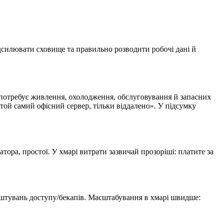
дсилювати сховище та правильно розводити робочі дані й
е потребує живлення, охолодження, обслуговування й запасних
той самий офісний сервер, тільки віддалено». У підсумку
атора, простої. У хмарі витрати зазвичай прозоріші: платите за
алаштувань доступу/бекапів. Масштабування в хмарі швидше: