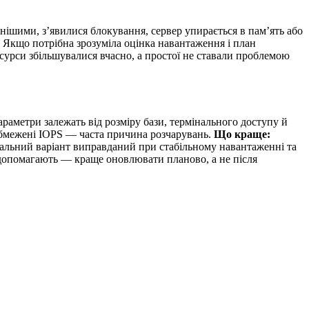
ьнішими, з’явилися блокування, сервер упирається в пам’ять або
. Якщо потрібна зрозуміла оцінка навантаження і план
сурси збільшувалися вчасно, а простої не ставали проблемою
раметри залежать від розміру бази, термінального доступу й
 обмежені IOPS — часта причина розчарувань.
Що краще:
кальний варіант виправданий при стабільному навантаженні та
е допомагають — краще оновлювати планово, а не після