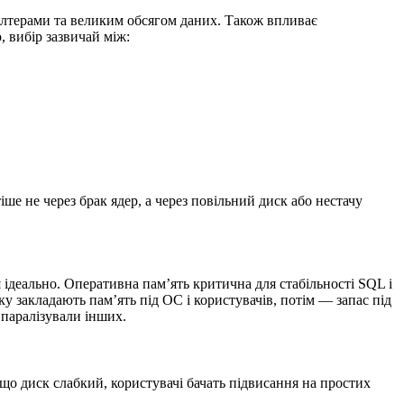
галтерами та великим обсягом даних. Також впливає
 вибір зазвичай між:
ше не через брак ядер, а через повільний диск або нестачу
 ідеально. Оперативна пам’ять критична для стабільності SQL і
ку закладають пам’ять під ОС і користувачів, потім — запас під
 паралізували інших.
що диск слабкий, користувачі бачать підвисання на простих