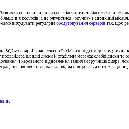
Зазвичай сигнали видно заздалегідь: звіти стабільно стали повіл
збільшення ресурсів, а не рятуватися «вручну» наприкінці місяця
ожемо вибудувати регулярне
обслуговування серверів
так, щоб ре
це SQL-сценарій із запасом по RAM та швидким диском; точні па
 у провайдера швидкі диски й стабільна мережа; слабкі диски та
абування й керованого відновлення зазвичай зручніше хмара; ло
градація швидкості стала сталою, база виросла, а оптимізації н
вание