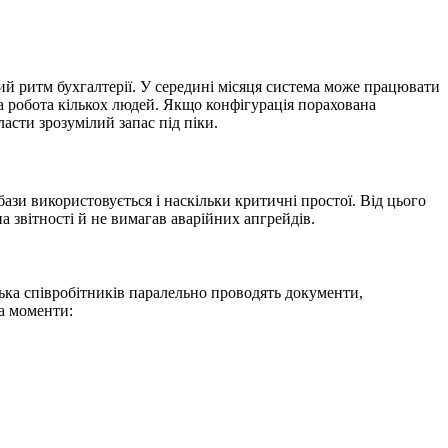
ий ритм бухгалтерії. У середині місяця система може працювати
на робота кількох людей. Якщо конфігурація порахована
асти зрозумілий запас під піки.
зи використовується і наскільки критичні простої. Від цього
а звітності й не вимагав аварійних апгрейдів.
лька співробітників паралельно проводять документи,
а моменти: