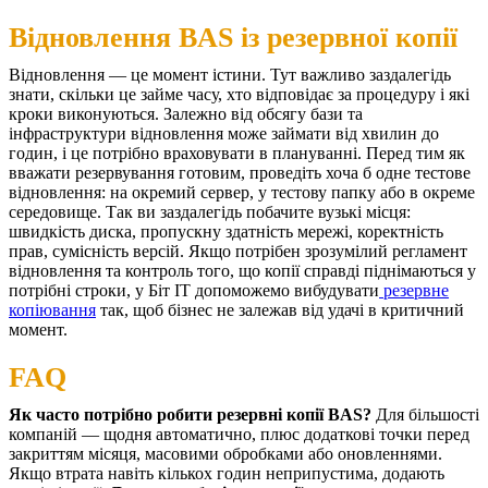
Відновлення BAS із резервної копії
Відновлення — це момент істини. Тут важливо заздалегідь
знати, скільки це займе часу, хто відповідає за процедуру і які
кроки виконуються. Залежно від обсягу бази та
інфраструктури відновлення може займати від хвилин до
годин, і це потрібно враховувати в плануванні.
Перед тим як
вважати резервування готовим, проведіть хоча б одне тестове
відновлення: на окремий сервер, у тестову папку або в окреме
середовище. Так ви заздалегідь побачите вузькі місця:
швидкість диска, пропускну здатність мережі, коректність
прав, сумісність версій.
Якщо потрібен зрозумілий регламент
відновлення та контроль того, що копії справді піднімаються у
потрібні строки, у
Біт ІТ допоможемо вибудувати
резервне
копіювання
так, щоб бізнес не залежав від удачі в критичний
момент.
FAQ
Як часто потрібно робити резервні копії BAS?
Для більшості
компаній — щодня автоматично, плюс додаткові точки перед
закриттям місяця, масовими обробками або оновленнями.
Якщо втрата навіть кількох годин неприпустима, додають