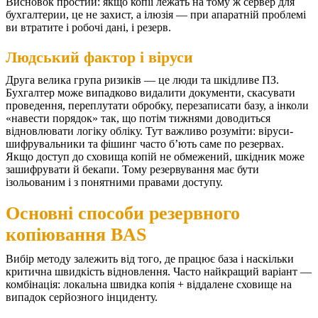
Висновок простий: якщо копії лежать на тому ж сервер для
бухгалтерии, це не захист, а ілюзія — при апаратній проблемі
ви втратите і робочі дані, і резерв.
Людський фактор і віруси
Друга велика група ризиків — це люди та шкідливе ПЗ.
Бухгалтер може випадково видалити документи, скасувати
проведення, переплутати обробку, перезаписати базу, а інколи
«навести порядок» так, що потім тижнями доводиться
відновлювати логіку обліку.
Тут важливо розуміти: віруси-
шифрувальники та фішинг часто б’ють саме по резервах.
Якщо доступ до сховища копій не обмежений, шкідник може
зашифрувати й бекапи. Тому резервування має бути
ізольованим і з понятними правами доступу.
Основні способи резервного
копіювання BAS
Вибір методу залежить від того, де працює база і наскільки
критична швидкість відновлення. Часто найкращий варіант —
комбінація: локальна швидка копія + віддалене сховище на
випадок серйозного інциденту.