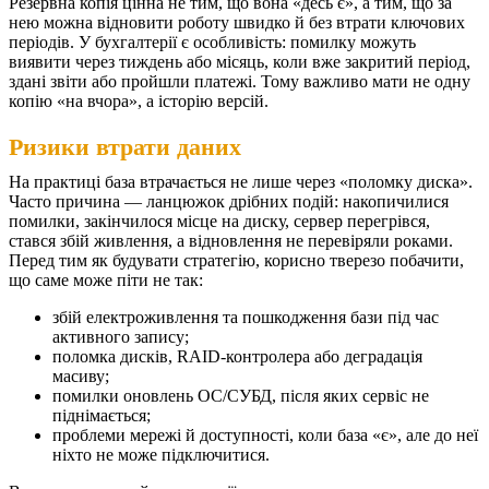
Резервна копія цінна не тим, що вона «десь є», а тим, що за
нею можна відновити роботу швидко й без втрати ключових
періодів. У бухгалтерії є особливість: помилку можуть
виявити через тиждень або місяць, коли вже закритий період,
здані звіти або пройшли платежі. Тому важливо мати не одну
копію «на вчора», а історію версій.
Ризики втрати даних
На практиці база втрачається не лише через «поломку диска».
Часто причина — ланцюжок дрібних подій: накопичилися
помилки, закінчилося місце на диску, сервер перегрівся,
стався збій живлення, а відновлення не перевіряли роками.
Перед тим як будувати стратегію, корисно тверезо побачити,
що саме може піти не так:
збій електроживлення та пошкодження бази під час
активного запису;
поломка дисків, RAID-контролера або деградація
масиву;
помилки оновлень ОС/СУБД, після яких сервіс не
піднімається;
проблеми мережі й доступності, коли база «є», але до неї
ніхто не може підключитися.