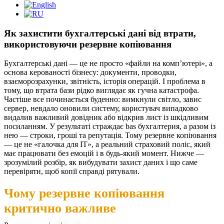
Як захистити бухгалтерські дані від втрати,
використовуючи резервне копіювання
Бухгалтерські дані — це не просто «файли на комп’ютері», а
основа керованості бізнесу: документи, проводки,
взаєморозрахунки, звітність, історія операцій. І проблема в
тому, що втрата бази рідко виглядає як гучна катастрофа.
Частіше все починається буденно: вимкнули світло, завис
сервер, невдало оновили систему, користувач випадково
видалив важливий довідник або відкрив лист із шкідливим
посиланням. У результаті страждає bas бухгалтерия, а разом із
нею — строки, гроші та репутація. Тому резервне копіювання
— це не «галочка для ІТ», а реальний страховий поліс, який
має працювати без емоцій і в будь-який момент.
Нижче —
зрозумілий розбір, як вибудувати захист даних і що саме
перевіряти, щоб копії справді рятували.
Чому резервне копіювання
критично важливе