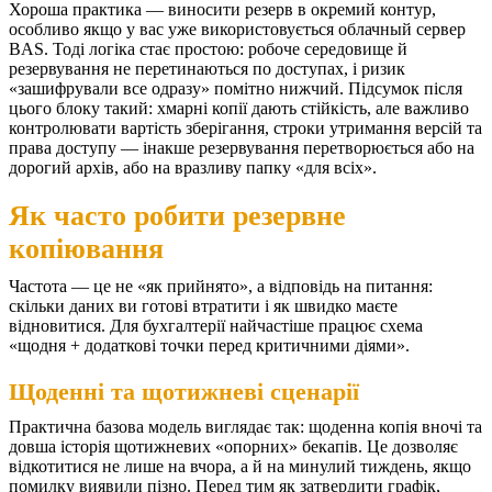
Хороша практика — виносити резерв в окремий контур,
особливо якщо у вас уже використовується облачный сервер
BAS. Тоді логіка стає простою: робоче середовище й
резервування не перетинаються по доступах, і ризик
«зашифрували все одразу» помітно нижчий.
Підсумок після
цього блоку такий: хмарні копії дають стійкість, але важливо
контролювати вартість зберігання, строки утримання версій та
права доступу — інакше резервування перетворюється або на
дорогий архів, або на вразливу папку «для всіх».
Як часто робити резервне
копіювання
Частота — це не «як прийнято», а відповідь на питання:
скільки даних ви готові втратити і як швидко маєте
відновитися. Для бухгалтерії найчастіше працює схема
«щодня + додаткові точки перед критичними діями».
Щоденні та щотижневі сценарії
Практична базова модель виглядає так: щоденна копія вночі та
довша історія щотижневих «опорних» бекапів. Це дозволяє
відкотитися не лише на вчора, а й на минулий тиждень, якщо
помилку виявили пізно.
Перед тим як затвердити графік,