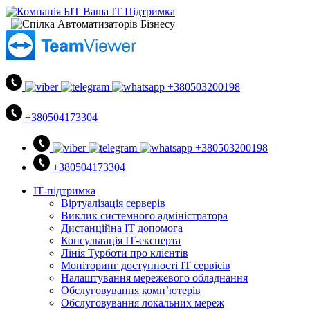
+380503200198
+380504173304
+380503200198
+380504173304
ІТ-підтримка
Віртуалізація серверів
Виклик системного адміністратора
Дистанційна ІТ допомога
Консультація ІТ-експерта
Лінія Турботи про клієнтів
Моніторинг доступності ІТ сервісів
Налаштування мережевого обладнання
Обслуговування комп’ютерів
Обслуговування локальних мереж