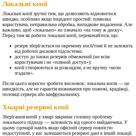
Локальні копії
Локальні копії зручні тим, що дозволяють відновитися
швидко, особливо якщо інцидент простий: помилка
користувача, неправильна обробка, випадкове видалення. Але
важливо, щоб «локально» не означало «на тому ж диску».
Перед тим як робити локальні копії, переконайтеся, що:
резерв зберігається на окремому носії/томі й не залежить
від робочої дискової підсистеми;
доступ до папки резервів обмежений (не всім
користувачам і не «повний доступ»);
копії створюються за розкладом, а не вручну «коли
згадали».
Після цього корисно зробити висновок: локальна копія — це
швидкість, але не гарантія виживання при пожежі, крадіжці,
поломці сервера або шифрувальнику.
Хмарні резервні копії
Зберігання копій у хмарі закриває головну проблему
локального підходу — залежність від одного майданчика. У
цьому сценарії навіть якщо офісний сервер повністю
недоступний, у вас залишаються резервні дані в іншій локації.