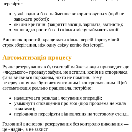
перевірте:
у які години база найменше використовується (щоб не
заважати роботі);
які дні критичні (закриття місяця, зарплата, звітність);
як швидко росте база і скільки місця займають копії.
Висновок простий: краще мати кілька версій і зрозумілий
строк зберігання, ніж одну свіжу копію без історії.
Автоматизація процесу
Ручне резервування в бухгалтерії майже завжди призводить до
«людського» провалу: забули, не встигли, копія не створилася,
файл виявився порожнім, ніхто не помітив. Тому
резервування має бути автоматичним і контрольованим.
Щоб
автоматизація реально працювала, потрібно:
налаштувати розклад і логування операцій;
увімкнути сповіщення про збої (щоб проблема не жила
тижнями);
періодично перевіряти відновлення на тестовому стенді.
Головний висновок: резервування без контролю виконання —
це «надія», а не захист.