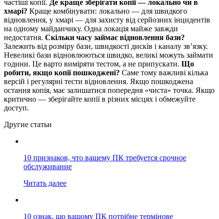
частіші копії.
Де краще зберігати копії — локально чи в
хмарі?
Краще комбінувати: локально — для швидкого
відновлення, у хмарі — для захисту від серйозних інцидентів
на одному майданчику. Одна локація майже завжди
недостатня.
Скільки часу займає відновлення бази?
Залежить від розміру бази, швидкості дисків і каналу зв’язку.
Невеликі бази відновлюються швидко, великі можуть займати
години. Це варто виміряти тестом, а не припускати.
Що
робити, якщо копії пошкоджені?
Саме тому важливі кілька
версій і регулярні тести відновлення. Якщо пошкоджена
остання копія, має залишатися попередня «чиста» точка. Якщо
критично — зберігайте копії в різних місцях і обмежуйте
доступ.
Другие статьи
10 признаков, что вашему ПК требуется срочное
обслуживание
Читать далее
10 ознак, що вашому ПК потрібне термінове