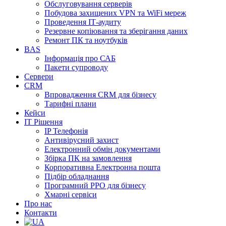
Обслуговування серверів
Побудова захищених VPN та WiFi мереж
Проведення ІТ-аудиту
Резервне копіювання та зберігання даних
Ремонт ПК та ноутбуків
BAS
Інформація про САБ
Пакети супроводу
Сервери
CRM
Впровадження CRM для бізнесу
Тарифні плани
Кейси
ІТ Рішення
IP Телефонія
Антивірусний захист
Електронний обмін документами
Збірка ПК на замовлення
Корпоративна Електронна пошта
Підбір обладнання
Програмний РРО для бізнесу
Хмарні сервіси
Про нас
Контакти