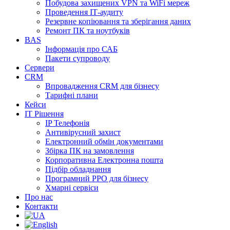
Побудова захищених VPN та WiFi мереж
Проведення ІТ-аудиту
Резервне копіювання та зберігання даних
Ремонт ПК та ноутбуків
BAS
Інформація про САБ
Пакети супроводу
Сервери
CRM
Впровадження CRM для бізнесу
Тарифні плани
Кейси
ІТ Рішення
IP Телефонія
Антивірусний захист
Електронний обмін документами
Збірка ПК на замовлення
Корпоративна Електронна пошта
Підбір обладнання
Програмний РРО для бізнесу
Хмарні сервіси
Про нас
Контакти