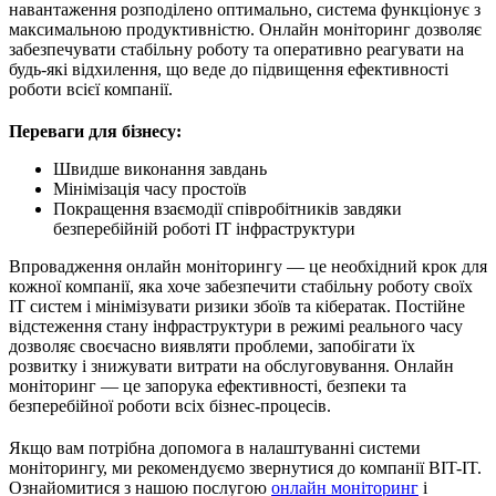
навантаження розподілено оптимально, система функціонує з
максимальною продуктивністю. Онлайн моніторинг дозволяє
забезпечувати стабільну роботу та оперативно реагувати на
будь-які відхилення, що веде до підвищення ефективності
роботи всієї компанії.
Переваги для бізнесу:
Швидше виконання завдань
Мінімізація часу простоїв
Покращення взаємодії співробітників завдяки
безперебійній роботі ІТ інфраструктури
Впровадження онлайн моніторингу — це необхідний крок для
кожної компанії, яка хоче забезпечити стабільну роботу своїх
ІТ систем і мінімізувати ризики збоїв та кібератак. Постійне
відстеження стану інфраструктури в режимі реального часу
дозволяє своєчасно виявляти проблеми, запобігати їх
розвитку і знижувати витрати на обслуговування. Онлайн
моніторинг — це запорука ефективності, безпеки та
безперебійної роботи всіх бізнес-процесів.
Якщо вам потрібна допомога в налаштуванні системи
моніторингу, ми рекомендуємо звернутися до компанії BIT-IT.
Ознайомитися з нашою послугою
онлайн моніторинг
і