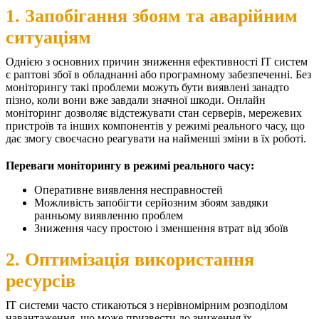
1. Запобігання збоям та аварійним
ситуаціям
Однією з основних причин зниження ефективності ІТ систем
є раптові збої в обладнанні або програмному забезпеченні. Без
моніторингу такі проблеми можуть бути виявлені занадто
пізно, коли вони вже завдали значної шкоди. Онлайн
моніторинг дозволяє відстежувати стан серверів, мережевих
пристроїв та інших компонентів у режимі реального часу, що
дає змогу своєчасно реагувати на найменші зміни в їх роботі.
Переваги моніторингу в режимі реального часу:
Оперативне виявлення несправностей
Можливість запобігти серйозним збоям завдяки
ранньому виявленню проблем
Зниження часу простою і зменшення втрат від збоїв
2. Оптимізація використання
ресурсів
ІТ системи часто стикаються з нерівномірним розподілом
навантаження, що може призвести до зниження їх