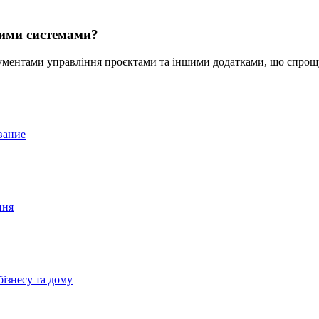
шими системами?
ументами управління проєктами та іншими додатками, що спрощу
вание
ння
бізнесу та дому