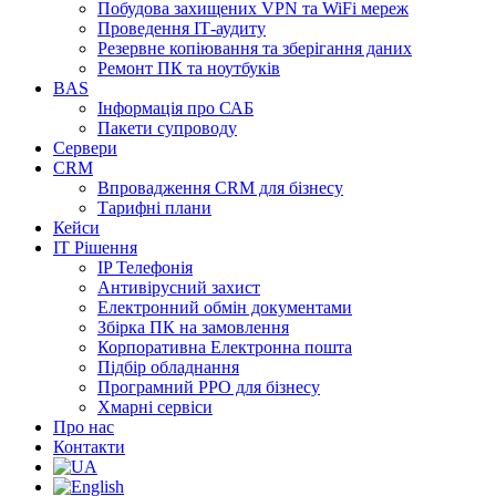
Побудова захищених VPN та WiFi мереж
Проведення ІТ-аудиту
Резервне копіювання та зберігання даних
Ремонт ПК та ноутбуків
BAS
Інформація про САБ
Пакети супроводу
Сервери
CRM
Впровадження CRM для бізнесу
Тарифні плани
Кейси
ІТ Рішення
IP Телефонія
Антивірусний захист
Електронний обмін документами
Збірка ПК на замовлення
Корпоративна Електронна пошта
Підбір обладнання
Програмний РРО для бізнесу
Хмарні сервіси
Про нас
Контакти