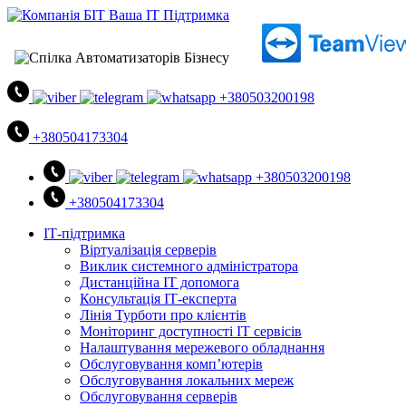
+380503200198
+380504173304
+380503200198
+380504173304
ІТ-підтримка
Віртуалізація серверів
Виклик системного адміністратора
Дистанційна ІТ допомога
Консультація ІТ-експерта
Лінія Турботи про клієнтів
Моніторинг доступності ІТ сервісів
Налаштування мережевого обладнання
Обслуговування комп’ютерів
Обслуговування локальних мереж
Обслуговування серверів