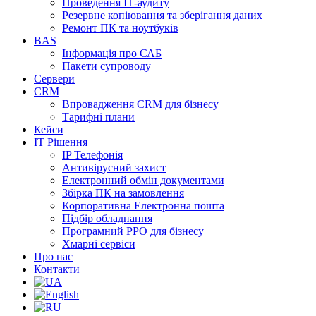
Проведення ІТ-аудиту
Резервне копіювання та зберігання даних
Ремонт ПК та ноутбуків
BAS
Інформація про САБ
Пакети супроводу
Сервери
CRM
Впровадження CRM для бізнесу
Тарифні плани
Кейси
ІТ Рішення
IP Телефонія
Антивірусний захист
Електронний обмін документами
Збірка ПК на замовлення
Корпоративна Електронна пошта
Підбір обладнання
Програмний РРО для бізнесу
Хмарні сервіси
Про нас
Контакти