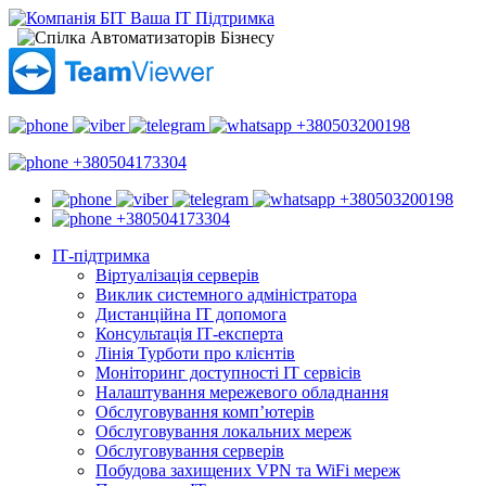
+380503200198
+380504173304
+380503200198
+380504173304
ІТ-підтримка
Віртуалізація серверів
Виклик системного адміністратора
Дистанційна ІТ допомога
Консультація ІТ-експерта
Лінія Турботи про клієнтів
Моніторинг доступності ІТ сервісів
Налаштування мережевого обладнання
Обслуговування комп’ютерів
Обслуговування локальних мереж
Обслуговування серверів
Побудова захищених VPN та WiFi мереж