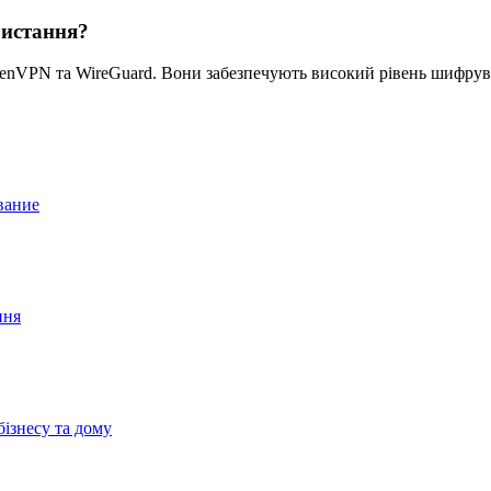
ристання?
nVPN та WireGuard. Вони забезпечують високий рівень шифрува
вание
ння
бізнесу та дому