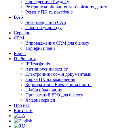
Проведення ІТ-аудиту
Резервне копіювання та зберігання даних
Ремонт ПК та ноутбуків
BAS
Інформація про САБ
Пакети супроводу
Сервери
CRM
Впровадження CRM для бізнесу
Тарифні плани
Кейси
ІТ Рішення
IP Телефонія
Антивірусний захист
Електронний обмін документами
Збірка ПК на замовлення
Корпоративна Електронна пошта
Підбір обладнання
Програмний РРО для бізнесу
Хмарні сервіси
Про нас
Контакти