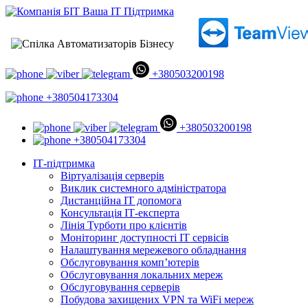
+380503200198
+380504173304
+380503200198
+380504173304
ІТ-підтримка
Віртуалізація серверів
Виклик системного адміністратора
Дистанційна ІТ допомога
Консультація ІТ-експерта
Лінія Турботи про клієнтів
Моніторинг доступності ІТ сервісів
Налаштування мережевого обладнання
Обслуговування комп’ютерів
Обслуговування локальних мереж
Обслуговування серверів
Побудова захищених VPN та WiFi мереж