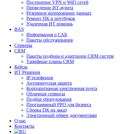
Построение VPN и WiFi сетей
Проведение ИТ аудита
Резервное копирование данных
Ремонт ПК и ноутбуков
Удаленная ИТ помощь
BAS
Информация о САБ
Пакеты обслуживания
Серверы
CRM
Пакеты подбора и адаптации CRM систем
Тарифные планы CRM
Кейсы
ИТ Решения
IP телефония
Антивирусная защита
Корпоративная электронная почта
Облачные сервисы
Подбор оборудования
Программный РРО для бизнеса
Сборка ПК на заказ
Электронный обмен документами
О нас
Контакты