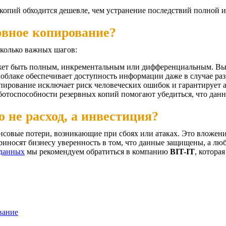
копий обходится дешевле, чем устранение последствий полной и
рвное копирование?
сколько важных шагов:
ет быть полным, инкрементальным или дифференциальным. Выбо
облаке обеспечивает доступность информации даже в случае р
пирование исключает риск человеческих ошибок и гарантирует 
отоспособности резервных копий помогают убедиться, что дан
 не расход, а инвестиция?
совые потери, возникающие при сбоях или атаках. Это вложение
иносят бизнесу уверенность в том, что данные защищены, а люб
 данных
мы рекомендуем обратиться в компанию
BIT-IT
, котора
вание