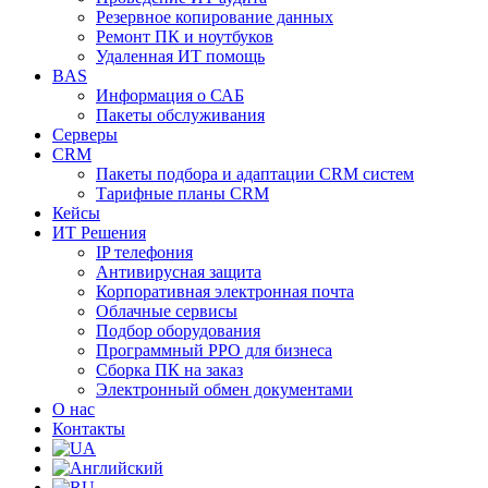
Резервное копирование данных
Ремонт ПК и ноутбуков
Удаленная ИТ помощь
BAS
Информация о САБ
Пакеты обслуживания
Серверы
CRM
Пакеты подбора и адаптации CRM систем
Тарифные планы CRM
Кейсы
ИТ Решения
IP телефония
Антивирусная защита
Корпоративная электронная почта
Облачные сервисы
Подбор оборудования
Программный РРО для бизнеса
Сборка ПК на заказ
Электронный обмен документами
О нас
Контакты