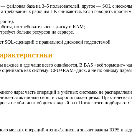
о — файловая база на 3–5 пользователей, другое — SQL с неско
, а требования к рабочим ПК снижаются.
Если говорить простым
росте);
аботы, но требовательнее к диску и RAM;
требует больше ресурсов на сервере.
ет SQL-сценарий с правильной дисковой подсистемой.
арактеристики
 важнее и где чаще всего ошибаются. В BAS «всё тормозит» чаще
 оценивать как систему: CPU+RAM+диск, а не по одному парам
дного ядра: часть операций в учётных системах не распараллел
инается активный своп, и скорость падает резко.
Практическая 
апросы не «бились» об диск каждый раз. После этого подбирают
о мелких операций чтения/записи, а значит важны IOPS и заде