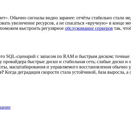
нет». Обычно сигналы видно заранее: отчёты стабильно стали ме
овать увеличение ресурсов, а не спасаться «вручную» в конце м
поможем выстроить регулярное
обслуживание серверов
так, что
это SQL-сценарий с запасом по RAM и быстрым диском; точные п
 у провайдера быстрые диски и стабильная сеть; слабые диски 
оты, масштабирования и управляемого восстановления обычно у
р?
Когда деградация скорости стала устойчивой, база выросла, 
вание