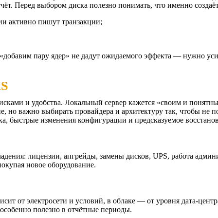
чёт.
Перед выбором диска полезно понимать, что именно создаёт
ии активно пишут транзакции;
е «добавим пару ядер» не дадут ожидаемого эффекта — нужно ус
AS
исками и удобства. Локальный сервер кажется «своим и понятны
 но важно выбирать провайдера и архитектуру так, чтобы не по
ка, быстрые изменения конфигурации и предсказуемое восстано
адения: лицензии, апгрейды, замены дисков, UPS, работа админи
покупая новое оборудование.
исит от электросети и условий, в облаке — от уровня дата-цент
особенно полезно в отчётные периоды.