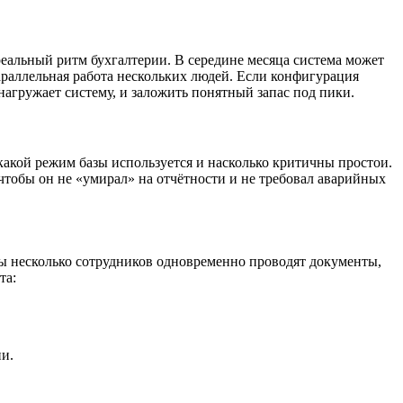
еальный ритм бухгалтерии. В середине месяца система может
параллельная работа нескольких людей. Если конфигурация
агружает систему, и заложить понятный запас под пики.
акой режим базы используется и насколько критичны простои.
 чтобы он не «умирал» на отчётности и не требовал аварийных
асы несколько сотрудников одновременно проводят документы,
та:
ни.