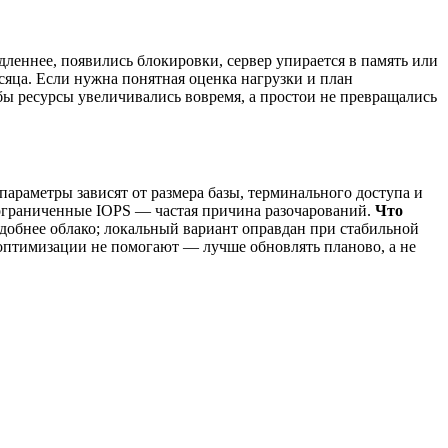
дленнее, появились блокировки, сервер упирается в память или
есяца. Если нужна понятная оценка нагрузки и план
бы ресурсы увеличивались вовремя, а простои не превращались
араметры зависят от размера базы, терминального доступа и
и ограниченные IOPS — частая причина разочарований.
Что
добнее облако; локальный вариант оправдан при стабильной
а оптимизации не помогают — лучше обновлять планово, а не