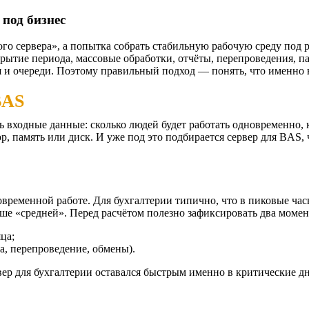
под бизнес
 сервера», а попытка собрать стабильную рабочую среду под р
закрытие периода, массовые обработки, отчёты, перепроведения, 
 и очереди. Поэтому правильный подход — понять, что именно н
BAS
ходные данные: сколько людей будет работать одновременно, к
р, память или диск. И уже под это подбирается сервер для BAS,
новременной работе. Для бухгалтерии типично, что в пиковые ч
ыше «средней».
Перед расчётом полезно зафиксировать два момен
ца;
а, перепроведение, обмены).
рвер для бухгалтерии оставался быстрым именно в критические д