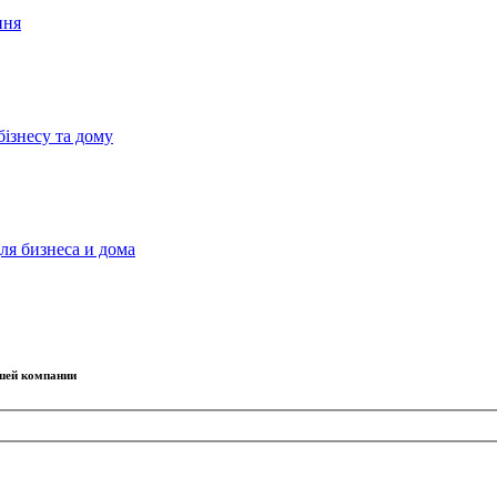
ння
бізнесу та дому
ля бизнеса и дома
ашей компании