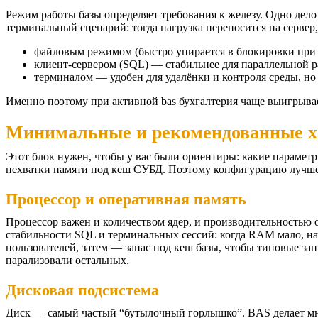
Режим работы базы определяет требования к железу. Одно дел
терминальный сценарий: тогда нагрузка переносится на сервер
файловым режимом (быстро упирается в блокировки при 
клиент-сервером (SQL) — стабильнее для параллельной р
терминалом — удобен для удалёнки и контроля среды, но 
Именно поэтому при активной bas бухгалтерия чаще выигрыва
Минимальные и рекомендованные х
Этот блок нужен, чтобы у вас были ориентиры: какие параметры
нехватки памяти под кеш СУБД. Поэтому конфигурацию лучше
Процессор и оперативная память
Процессор важен и количеством ядер, и производительностью о
стабильности SQL и терминальных сессий: когда RAM мало, нач
пользователей, затем — запас под кеш базы, чтобы типовые з
парализовали остальных.
Дисковая подсистема
Диск — самый частый “бутылочный горлышко”. BAS делает мног