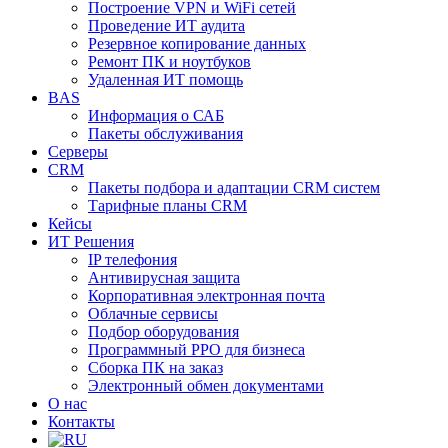
Построение VPN и WiFi сетей
Проведение ИТ аудита
Резервное копирование данных
Ремонт ПК и ноутбуков
Удаленная ИТ помощь
BAS
Информация о САБ
Пакеты обслуживания
Серверы
CRM
Пакеты подбора и адаптации CRM систем
Тарифные планы CRM
Кейсы
ИТ Решения
IP телефония
Антивирусная защита
Корпоративная электронная почта
Облачные сервисы
Подбор оборудования
Программный РРО для бизнеса
Сборка ПК на заказ
Электронный обмен документами
О нас
Контакты