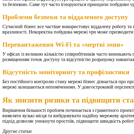
та безпекою. Саме тут часто ігноруються
принципи побудови v
Проблеми безпеки та віддаленого доступу
Сучасний бізнес все частіше використовує віддалену роботу та
вразливості. Некоректна
побудова мережі vpn
може призводити 
Перевантаження Wi-Fi та «мертві зони»
У офісах із великою кількістю співробітників часто виникають
розміщенням точок доступу та відсутністю розрахунку навантаж
Відсутність моніторингу та профілактики
Без постійного контролю стану мережі бізнес дізнається про пр
мережі залишаються непоміченими. У довгостроковій перспект
Як знизити ризики та підвищити ста
Вирішення більшості проблем починається з грамотного проект
виявляти вузькі місця та вибудовувати надійну мережеву архіт
підхід дозволяє уникнути простоїв, підвищити швидкість роботи
Другие статьи