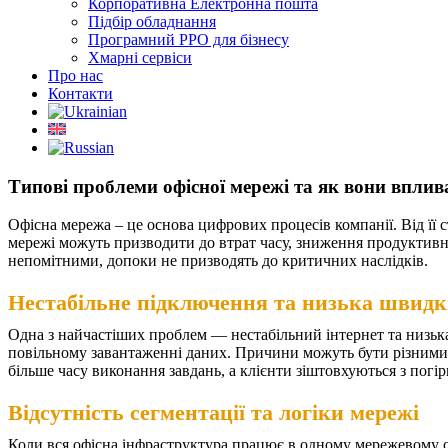
Корпоративна Електронна пошта
Підбір обладнання
Програмний РРО для бізнесу
Хмарні сервіси
Про нас
Контакти
Типові проблеми офісної мережі та як вони вплив
Офісна мережа – це основа цифрових процесів компанії. Від її с
мережі можуть призводити до втрат часу, зниження продуктивн
непомітними, допоки не призводять до критичних наслідків.
Нестабільне підключення та низька швидк
Одна з найчастіших проблем — нестабільний інтернет та низька
повільному завантаженні даних. Причини можуть бути різними: 
більше часу виконання завдань, а клієнти зіштовхуються з погі
Відсутність сегментації та логіки мережі
Коли вся офісна інфраструктура працює в одному мережевому сег