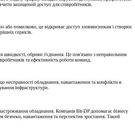
печити захищений доступ для співробітників.
о або помилково, це відкриває доступ зловмисникам і створює
ішніх сервісів.
я швидкості, обриви з'єднання. Це пов'язано з неправильним
вробітників та ефективність роботи команд.
 що несправності обладнання, навантаження та конфлікти в
ування інфраструктури.
настроювання обладнання. Компанія Bit-DP допомагає бізнесу
ям безпеки, навантаження та перспектив зростання. Такий