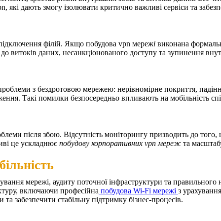
pn
, які дають змогу ізолювати критично важливі сервіси та забез
 підключення філій. Якщо
побудова vpn мереж
і
виконана формальн
до витоків даних, несанкціонованого доступу та зупинення внутр
 проблеми з бездротовою мережею: нерівномірне покриття, падінн
ення. Такі помилки безпосередньо впливають на мобільність спі
облеми після збою. Відсутність моніторингу призводить до того,
иві це ускладнює
побудову корпоративних vpn мереж
та масштаб
більність
ування мережі, аудиту поточної інфраструктури та правильного 
ектуру, включаючи професійна
побудова Wi-Fi мережі
з урахуванн
 та забезпечити стабільну підтримку бізнес-процесів.