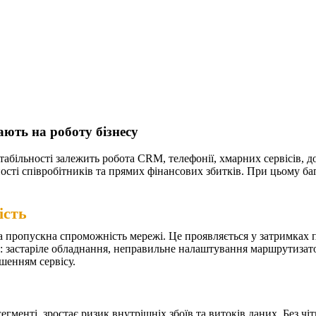
ають на роботу бізнесу
табільності залежить робота CRM, телефонії, хмарних сервісів, д
ості співробітників та прямих фінансових збитків. При цьому б
ість
 пропускна спроможність мережі. Це проявляється у затримках пі
застаріле обладнання, неправильне налаштування маршрутизаторі
ршенням сервісу.
менті, зростає ризик внутрішніх збоїв та витоків даних. Без чі