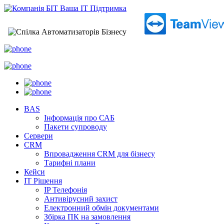
BAS
Інформація про САБ
Пакети супроводу
Сервери
CRM
Впровадження CRM для бізнесу
Тарифні плани
Кейси
ІТ Рішення
IP Телефонія
Антивірусний захист
Електронний обмін документами
Збірка ПК на замовлення