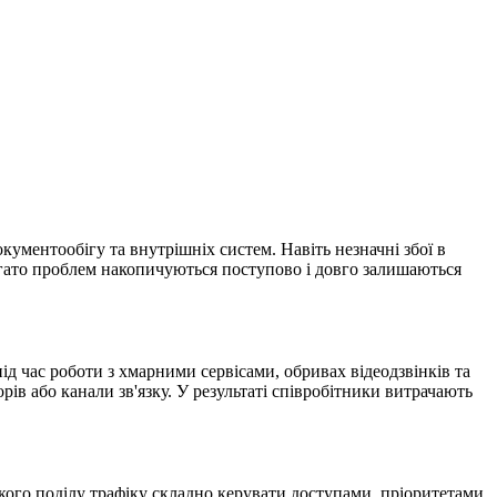
окументообігу та внутрішніх систем. Навіть незначні збої в
агато проблем накопичуються поступово і довго залишаються
д час роботи з хмарними сервісами, обривах відеодзвінків та
в або канали зв'язку. У результаті співробітники витрачають
ткого поділу трафіку складно керувати доступами, пріоритетами