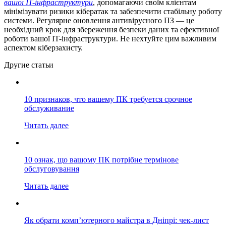
вашої IT-інфраструктури
, допомагаючи своїм клієнтам
мінімізувати ризики кібератак та забезпечити стабільну роботу
системи.
Регулярне оновлення антивірусного ПЗ — це
необхідний крок для збереження безпеки даних та ефективної
роботи вашої IT-інфраструктури. Не нехтуйте цим важливим
аспектом кіберзахисту.
Другие статьи
10 признаков, что вашему ПК требуется срочное
обслуживание
Читать далее
10 ознак, що вашому ПК потрібне термінове
обслуговування
Читать далее
Як обрати комп’ютерного майстра в Дніпрі: чек-лист