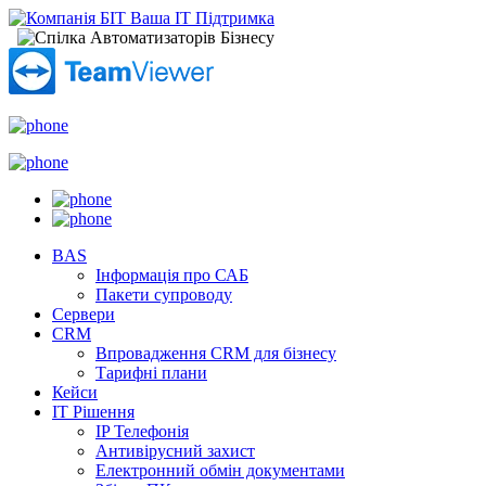
BAS
Інформація про САБ
Пакети супроводу
Сервери
CRM
Впровадження CRM для бізнесу
Тарифні плани
Кейси
ІТ Рішення
IP Телефонія
Антивірусний захист
Електронний обмін документами