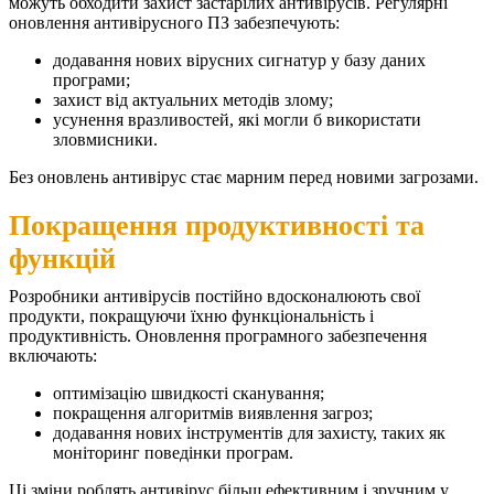
можуть обходити захист застарілих антивірусів. Регулярні
оновлення антивірусного ПЗ забезпечують:
додавання нових вірусних сигнатур у базу даних
програми;
захист від актуальних методів злому;
усунення вразливостей, які могли б використати
зловмисники.
Без оновлень антивірус стає марним перед новими загрозами.
Покращення продуктивності та
функцій
Розробники антивірусів постійно вдосконалюють свої
продукти, покращуючи їхню функціональність і
продуктивність. Оновлення програмного забезпечення
включають:
оптимізацію швидкості сканування;
покращення алгоритмів виявлення загроз;
додавання нових інструментів для захисту, таких як
моніторинг поведінки програм.
Ці зміни роблять антивірус більш ефективним і зручним у