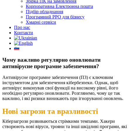
Збірка ПК на замовлення
Корпоративна Електронна пошта
Підбір обладнання
Програмний РРО для бізнесу
Хмарні сервіси
Про нас
Контакти
Чому важливо регулярно оновлювати
антивірусне програмне забезпечення?
Антивірусне програмне забезпечення (ПЗ) є ключовим
інструментом для забезпечення кібербезпеки. Однак, щоб
антивірус виконував свої функції на високому рівні, його
необхідно регулярно оновлювати. Розглянемо, чому це так
важливо, і які ризики виникають при ігноруванні оновлень.
Нові загрози та вразливості
Кіберзагрози розвиваються стрімкими темпами. Хакери
створюють нові віруси, трояни та інші шкідливі програми, які