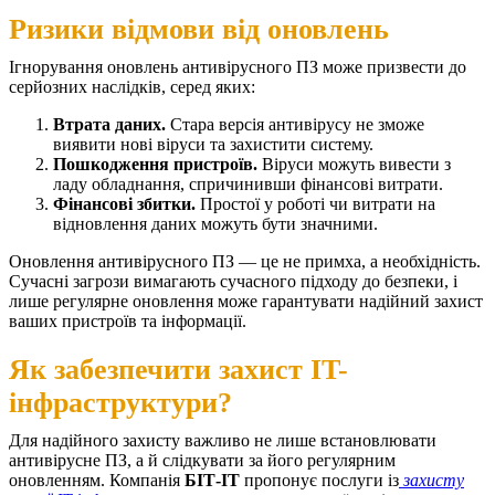
Ризики відмови від оновлень
Ігнорування оновлень антивірусного ПЗ може призвести до
серйозних наслідків, серед яких:
Втрата даних.
Стара версія антивірусу не зможе
виявити нові віруси та захистити систему.
Пошкодження пристроїв.
Віруси можуть вивести з
ладу обладнання, спричинивши фінансові витрати.
Фінансові збитки.
Простої у роботі чи витрати на
відновлення даних можуть бути значними.
Оновлення антивірусного ПЗ — це не примха, а необхідність.
Сучасні загрози вимагають сучасного підходу до безпеки, і
лише регулярне оновлення може гарантувати надійний захист
ваших пристроїв та інформації.
Як забезпечити захист IT-
інфраструктури?
Для надійного захисту важливо не лише встановлювати
антивірусне ПЗ, а й слідкувати за його регулярним
оновленням. Компанія
БІТ-ІТ
пропонує послуги із
захисту