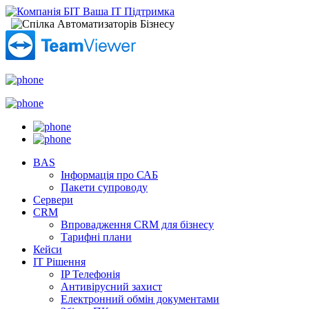
BAS
Інформація про САБ
Пакети супроводу
Сервери
CRM
Впровадження CRM для бізнесу
Тарифні плани
Кейси
ІТ Рішення
IP Телефонія
Антивірусний захист
Електронний обмін документами