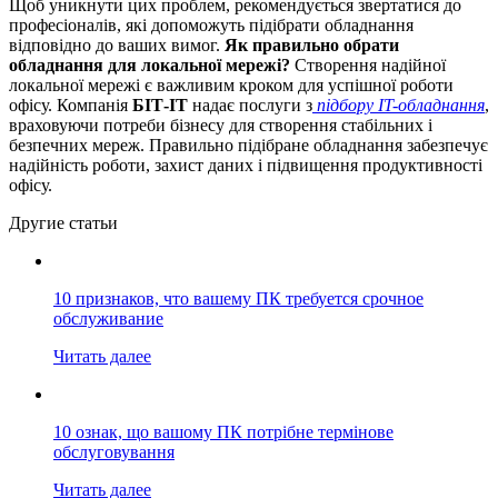
Щоб уникнути цих проблем, рекомендується звертатися до
професіоналів, які допоможуть підібрати обладнання
відповідно до ваших вимог.
Як правильно обрати
обладнання для локальної мережі?
Створення надійної
локальної мережі є важливим кроком для успішної роботи
офісу.
Компанія
БІТ-ІТ
надає послуги з
підбору IT-обладнання
,
враховуючи потреби бізнесу для створення стабільних і
безпечних мереж. Правильно підібране обладнання забезпечує
надійність роботи, захист даних і підвищення продуктивності
офісу.
Другие статьи
10 признаков, что вашему ПК требуется срочное
обслуживание
Читать далее
10 ознак, що вашому ПК потрібне термінове
обслуговування
Читать далее