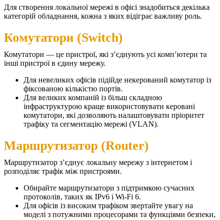
Для створення локальної мережі в офісі знадобиться декілька
категорій обладнання, кожна з яких відіграє важливу роль.
Комутатори (Switch)
Комутатори — це пристрої, які з’єднують усі комп’ютери та
інші пристрої в єдину мережу.
Для невеликих офісів підійде некерований комутатор із
фіксованою кількістю портів.
Для великих компаній із більш складною
інфраструктурою краще використовувати керовані
комутатори, які дозволяють налаштовувати пріоритет
трафіку та сегментацію мережі (VLAN).
Маршрутизатор (Router)
Маршрутизатор з’єднує локальну мережу з інтернетом і
розподіляє трафік між пристроями.
Обирайте маршрутизатори з підтримкою сучасних
протоколів, таких як IPv6 і Wi-Fi 6.
Для офісів із високим трафіком звертайте увагу на
моделі з потужними процесорами та функціями безпеки,