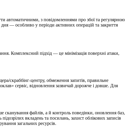
ути автоматичними, з повідомленнями про збої та регулярною
м дня — особливо у періоди активних операцій та закриття
ання. Комплексний підхід — це мінімізація поверхні атаки,
айдера/скраббінг-центру, обмеження запитів, правильне
оклав» сервіс, відновлення зазвичай дорожче і довше. Для
е сканування файлів, а й контроль поведінки, оновлення баз,
підозрілих вкладень та посилань, захист облікових записів
рування загальних ресурсів.