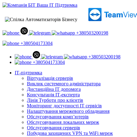
+380503200198
+380504173304
+380503200198
+380504173304
ІТ-підтримка
Віртуалізація серверів
Виклик системного адміністратора
Дистанційна ІТ допомога
Консультація ІТ-експерта
Лінія Турботи про клієнтів
Моніторинг доступності ІТ сервісів
Налаштування мережевого обладнання
Обслуговування комп’ютерів
Обслуговування локальних мереж
Обслуговування серверів
Побудова захищених VPN та WiFi мереж