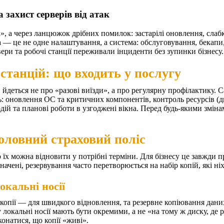
 захист серверів від атак
за», а через ланцюжок дрібних помилок: застарілі оновлення, слаб
ка — це не одне налаштування, а система: обслуговування, бекапи
ри та робочі станції переживали інциденти без зупинки бізнесу.
станцій: що входить у послугу
 йдеться не про «разові виїзди», а про регулярну профілактику. 
ь: оновлення ОС та критичних компонентів, контроль ресурсів (д
дій та планові роботи в узгоджені вікна. Перед будь-якими змін
оловний страховий поліс
о їх можна відновити у потрібні терміни. Для бізнесу це завжди 
ачені, резервування часто перетворюється на набір копій, які ніх
окальні носії
 копії — для швидкого відновлення, та резервне копіювання дан
окальні носії мають бути окремими, а не «на тому ж диску, де р
онатися, що копії «живі».