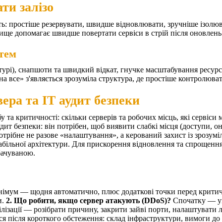
ати залізо
сть: простіше резервувати, швидше відновлювати, зручніше ізолю
ище допомагає швидше повертати сервіси в стрій після оновлень 
стем
урі), снапшоти та швидкий відкат, гнучке масштабування ресурс
на все» з'являється зрозуміла структура, де простіше контролюва
ера та ІТ аудит безпеки
у та критичності: скільки серверів та робочих місць, які сервіси 
дит безпеки: він потрібен, щоб виявити слабкі місця (доступи, он
отрібне не разове «налаштування», а керований захист із зрозумі
 стабільної архітектури. Для прискорення відновлення та спрощен
бачуваною.
німум — щодня автоматично, плюс додаткові точки перед критичн
и.
2. Що робити, якщо сервер атакують (DDoS)?
Спочатку — ув
білізації — розібрати причину, закрити зайві порти, налаштувати 
ся після короткого обстеження: склад інфраструктури, вимоги до