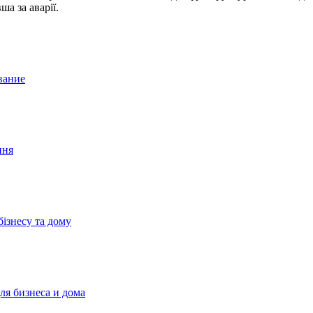
а за аварії.
вание
ння
бізнесу та дому
ля бизнеса и дома