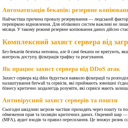
Автоматизація бекапів: резервне копіюван
Найчастіша причина провалу резервування — людський фактор: 
перевіркою відновлення. Для облікових систем важливі не лише
місяця. У такому режимі резервне копіювання даних дійсно ста
Комплексний захист сервера від загр
Без бекапів безпека неповна, але й самі бекапи не врятують, я
контроль доступу, фільтрація трафіку та реагування.
Як працює захист сервера від DDoS атак
Захист сервера від ddos будується навколо фільтрації та розпод
налаштування firewall та сервісів, які приймають зовнішні з'є
бізнесу критично заздалегідь розуміти, які сервіси мають залиша
Антивірусний захист серверів та пошти
Сьогодні шкідливі загрози частіше приходять через пошту та по
обмеження прав та ізоляцію критичних даних. Окремий шар — за
(MFA), аудит входів та правил пересилання. Це знижує ризик с