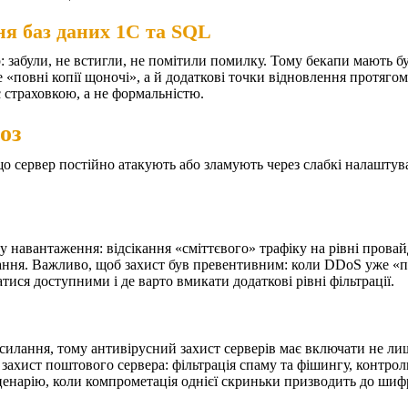
ня баз даних 1С та SQL
забули, не встигли, не помітили помилку. Тому бекапи мають б
 «повні копії щоночі», а й додаткові точки відновлення протяго
є страховкою, а не формальністю.
оз
кщо сервер постійно атакують або зламують через слабкі налаштув
ілу навантаження: відсікання «сміттєвого» трафіку на рівні пров
днання. Важливо, щоб захист був превентивним: коли DDoS уже «п
тися доступними і де варто вмикати додаткові рівні фільтрації.
силання, тому антивірусний захист серверів має включати не лиш
хист поштового сервера: фільтрація спаму та фішингу, контроль 
ценарію, коли компрометація однієї скриньки призводить до шиф