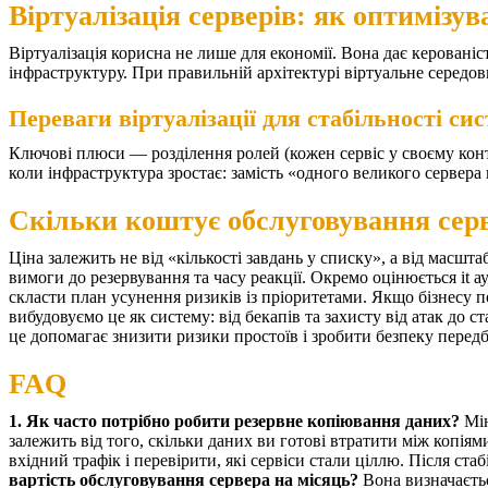
Віртуалізація серверів: як оптимізув
Віртуалізація корисна не лише для економії. Вона дає керовані
інфраструктуру. При правильній архітектурі віртуальне середов
Переваги віртуалізації для стабільності си
Ключові плюси — розділення ролей (кожен сервіс у своєму конт
коли інфраструктура зростає: замість «одного великого сервера 
Скільки коштує обслуговування серв
Ціна залежить не від «кількості завдань у списку», а від масштаб
вимоги до резервування та часу реакції. Окремо оцінюється it ау
скласти план усунення ризиків із пріоритетами.
Якщо бізнесу п
вибудовуємо це як систему: від бекапів та захисту від атак до
це допомагає знизити ризики простоїв і зробити безпеку перед
FAQ
1. Як часто потрібно робити резервне копіювання даних?
Мі
залежить від того, скільки даних ви готові втратити між копіям
вхідний трафік і перевірити, які сервіси стали ціллю. Після ста
вартість обслуговування сервера на місяць?
Вона визначаєть