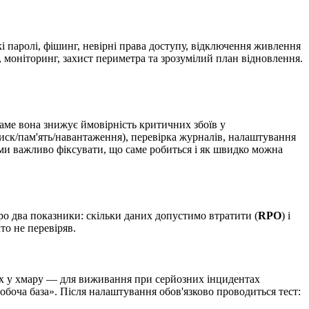
кі паролі, фішинг, невірні права доступу, відключення живлення
, моніторинг, захист периметра та зрозумілий план відновлення.
Саме вона знижує ймовірність критичних збоїв у
иск/пам'ять/навантаження), перевірка журналів, налаштування
ами важливо фіксувати, що саме робиться і як швидко можна
про два показники: скільки даних допустимо втратити (
RPO
) і
то не перевіряв.
их у хмару — для виживання при серйозних інцидентах
обоча база». Після налаштування обов'язково проводиться тест: