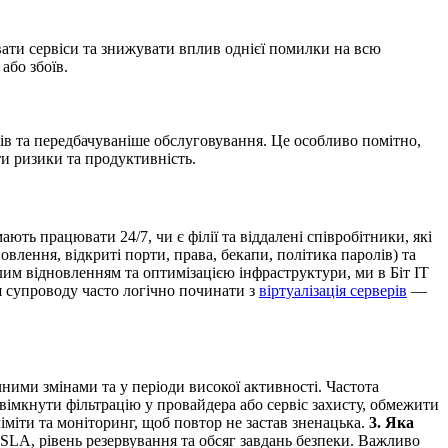
вати сервіси та знижувати вплив однієї помилки на всю
або збоїв.
ів та передбачуваніше обслуговування. Це особливо помітно,
ти ризики та продуктивність.
мають працювати 24/7, чи є філії та віддалені співробітники, які
овлення, відкриті порти, права, бекапи, політика паролів) та
лим відновленням та оптимізацією інфраструктури, ми в Біт ІТ
ня супроводу часто логічно починати з
віртуалізація серверів
—
ими змінами та у періоди високої активності. Частота
імкнути фільтрацію у провайдера або сервіс захисту, обмежити
ліміти та моніторинг, щоб повтор не застав зненацька.
3. Яка
 SLA, рівень резервування та обсяг завдань безпеки. Важливо