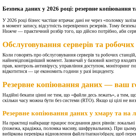
Безпека даних у 2026 році: резервне копіювання та
У 2026 році бізнес частіше втрачає дані не через «поломку залі
в момент запису, відсутність перевірених резервів. Тому безпе
Нижче — практичний розбір того, що дійсно потрібно, аби серве
Обслуговування серверів та робочих 
Коли говорять про обслуговування серверів та робочих станцій,
найневідповідніший момент.
Зазвичай у базовий контур входят
прав, контроль антивірусу, управління доступом, моніторинг по
відкотитися — це економить години у разі інциденту.
Резервне копіювання даних — ваш г
Надійні бекапи цінні не тим, що «файли десь лежать», а тим, щ
скільки часу можна бути без системи (RTO). Якщо ці цілі не визн
Резервне копіювання даних у хмару та на л
На практиці найкраще працює поєднання двох рівнів: локальні
(пожежа, крадіжка, поломка масиву, шифрувальник). При цьому л
вибіркова перевірка відновлення файлу/папки/образу, щоб перек