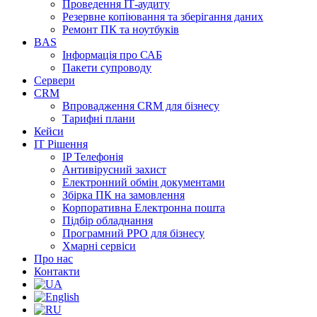
Проведення ІТ-аудиту
Резервне копіювання та зберігання даних
Ремонт ПК та ноутбуків
BAS
Інформація про САБ
Пакети супроводу
Сервери
CRM
Впровадження CRM для бізнесу
Тарифні плани
Кейси
ІТ Рішення
IP Телефонія
Антивірусний захист
Електронний обмін документами
Збірка ПК на замовлення
Корпоративна Електронна пошта
Підбір обладнання
Програмний РРО для бізнесу
Хмарні сервіси
Про нас
Контакти