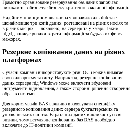
Грамотно організоване резервування баз даних запобігає
ризикам та забезпечує безпеку критично важливої інформації.
Надійним принципом вважається «правило альпініста»:
щонайменше три копії даних, розташовані на різних носіях та
в різних місцях — локально, на сервері та у хмарі. Такий
підхід знижує ризики втрати інформації за будь-яких форс-
мажорах.
Резервне копіювання даних на різних
платформах
Сучасні компанії використовують різні ОС і кожна вимагає
свого алгоритму захисту. Наприклад, резервне копіювання
даних сервера під Windows може включати вбудовані
інструменти відновлення, а також сторонні рішення створення
образів системи.
Для користувачів BAS важливо враховувати специфіку
резервного копіювання даних сервера бухгалтерських та
управлінських систем. Втрата цих даних викликає суттєві
ризики, тому регулярне копіювання баз BAS необхідно
включати до IT-політики компанії.