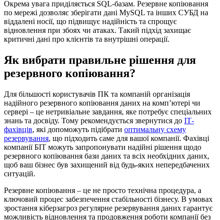
Окрема увага приділяється SQL-базам. Резервне копіювання
по мережі дозволяє зберігати дані MySQL та інших СУБД на
віддалені носії, що підвищує надійність та спрощує
відновлення при збоях чи атаках. Такий підхід захищає
критичні дані про клієнтів та внутрішні операції.
Як вибрати правильне рішення для
резервного копіювання?
Для більшості користувачів ПК та компаній організація
надійного резервного копіювання даних на комп’ютері чи
сервері – це нетривіальне завдання, яке потребує спеціальних
знань та досвіду. Тому рекомендується звернутися до
ІТ-
фахівців
, які допоможуть підібрати
оптимальну схему
резервування
, що підходить саме для вашої компанії. Фахівці
компанії БІТ можуть запропонувати надійні рішення щодо
резервного копіювання бази даних та всіх необхідних даних,
щоб ваш бізнес був захищений від будь-яких непередбачених
ситуацій.
Резервне копіювання – це не просто технічна процедура, а
ключовий процес забезпечення стабільності бізнесу. В умовах
зростання кіберзагроз регулярне резервування даних гарантує
можливість відновлення та продовження роботи компанії без