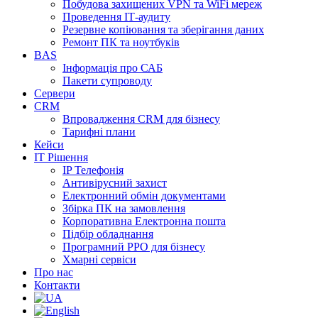
Побудова захищених VPN та WiFi мереж
Проведення ІТ-аудиту
Резервне копіювання та зберігання даних
Ремонт ПК та ноутбуків
BAS
Інформація про САБ
Пакети супроводу
Сервери
CRM
Впровадження CRM для бізнесу
Тарифні плани
Кейси
ІТ Рішення
IP Телефонія
Антивірусний захист
Електронний обмін документами
Збірка ПК на замовлення
Корпоративна Електронна пошта
Підбір обладнання
Програмний РРО для бізнесу
Хмарні сервіси
Про нас
Контакти