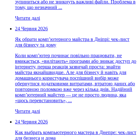
зупиниться або не зникнуть важливі файли. Проблема в
тому, що незначний ...
Читати далі
24 Червня 2026
Як обрати комп’ютерного майстра в Дніпрі: чек-лист
для бізнесу та дому
Коли комп’ютер починає повільно працювати, не
вмикається, «вилітають» програми або зникає доступ до
інтернету, перша реакція зазвичай проста: знайти
майстра якнайшвидше. Але для бізнесу й навіть для
домашнього користувача поспішний вибір може
обернутися додатковими витратами, втратою даних або
повторною поломкою вже через кілька днів. Надійний
комп’ютерний майстер — це не просто людина, яка
«щось перевстановить», ...
Читати далі
24 Червня 2026
Как выбрать компьютерного мастера в Днепре: чек-лист
для бизнеса и дома