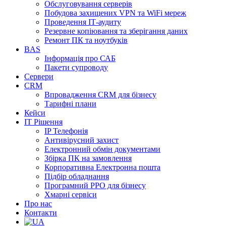
Обслуговування серверів
Побудова захищених VPN та WiFi мереж
Проведення ІТ-аудиту
Резервне копіювання та зберігання даних
Ремонт ПК та ноутбуків
BAS
Інформація про САБ
Пакети супроводу
Сервери
CRM
Впровадження CRM для бізнесу
Тарифні плани
Кейси
ІТ Рішення
IP Телефонія
Антивірусний захист
Електронний обмін документами
Збірка ПК на замовлення
Корпоративна Електронна пошта
Підбір обладнання
Програмний РРО для бізнесу
Хмарні сервіси
Про нас
Контакти