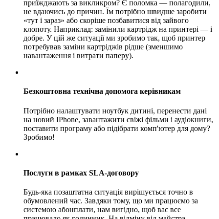
приїжджають за викликром? Є поломка — полагодили,
не вдаючись до причин. Їм потрібно швидше заробити
«тут і зараз» або скоріше позбавитися від зайвого
клопоту. Наприклад: замінили картрідж на принтері — і
добре. У цій же ситуації ми зробимо так, щоб принтер
потребував заміни картріджів рідше (зменшимо
навантаження і витрати паперу).
Безкоштовна технічна допомога керівникам
Потрібно налаштувати ноутбук дитині, перенести дані
на новий IPhone, завантажити свіжі фільми і аудіокниги,
поставити програму або підібрати комп'ютер для дому?
Зробимо!
Послуги в рамках SLA-договору
Будь-яка позаштатна ситуація вирішується точно в
обумовлений час. Завдяки тому, що ми працюємо за
системою абонплати, нам вигідно, щоб вас все
працювало як годинник. На відміну від майстра-