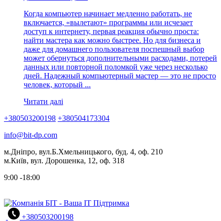
Когда компьютер начинает медленно работать, не
включается, «вылетают» программы или исчезает
доступ к интернету, первая реакция обычно проста:
найти мастера как можно быстрее. Но для бизнеса и
даже для домашнего пользователя поспешный выбор
может обернуться дополнительными расходами, потерей
данных или повторной поломкой уже через несколько
дней. Надежный компьютерный мастер — это не просто
человек, который ...
Читати далі
+380503200198
+380504173304
info@bit-dp.com
м.Дніпро, вул.Б.Хмельницького, буд. 4, оф. 210
м.Київ, вул. Дорошенка, 12, оф. 318
9:00 -18:00
+380503200198