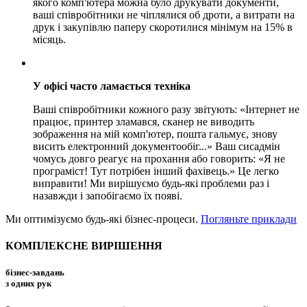
якого комп'ютера можна було друкувати документи,
ваші співробітники не чіплялися об дроти, а витрати на
друк і закупівлю паперу скоротилися мінімум на 15% в
місяць.
У офісі часто ламається техніка
Ваші співробітники кожного разу звітують: «Інтернет не
працює, принтер зламався, сканер не виводить
зображення на мій комп'ютер, пошта гальмує, знову
висить електронний документообіг...» Ваш сисадмін
чомусь довго реагує на прохання або говорить: «Я не
програміст! Тут потрібен інший фахівець.» Це легко
виправити! Ми вирішуємо будь-які проблеми раз і
назавжди і запобігаємо їх появі.
Ми оптимізуємо будь-які бізнес-процеси.
Погляньте приклади
КОМПЛЕКСНЕ
ВИРІШЕННЯ
бізнес-завдань
з одних рук