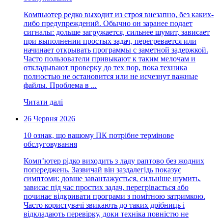
Компьютер редко выходит из строя внезапно, без каких-
либо предупреждений. Обычно он заранее подает
сигналы: дольше загружается, сильнее шумит, зависает
при выполнении простых задач, перегревается или
начинает открывать программы с заметной задержкой.
Часто пользователи привыкают к таким мелочам и
откладывают проверку до тех пор, пока техника
полностью не остановится или не исчезнут важные
файлы. Проблема в ...
Читати далі
26 Червня 2026
10 ознак, що вашому ПК потрібне термінове
обслуговування
Комп’ютер рідко виходить з ладу раптово без жодних
попереджень. Зазвичай він заздалегідь показує
симптоми: довше завантажується, сильніше шумить,
зависає під час простих задач, перегрівається або
починає відкривати програми з помітною затримкою.
Часто користувачі звикають до таких дрібниць і
відкладають перевірку, доки техніка повністю не