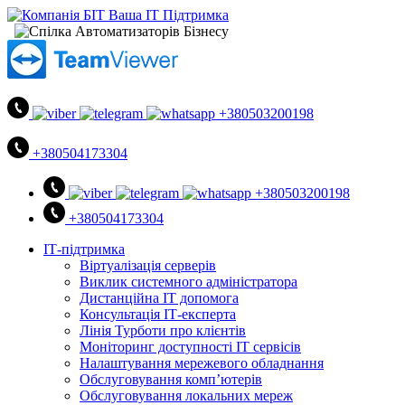
+380503200198
+380504173304
+380503200198
+380504173304
ІТ-підтримка
Віртуалізація серверів
Виклик системного адміністратора
Дистанційна ІТ допомога
Консультація ІТ-експерта
Лінія Турботи про клієнтів
Моніторинг доступності ІТ сервісів
Налаштування мережевого обладнання
Обслуговування комп’ютерів
Обслуговування локальних мереж