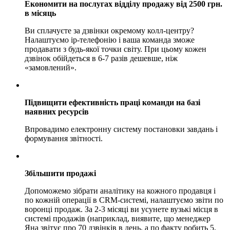
Економити на послугах відділу продажу від 2500 грн.
в місяць
Ви сплачуєте за дзвінки окремому колл-центру?
Налаштуємо ip-телефонію і ваша команда зможе
продавати з будь-якої точки світу. При цьому кожен
дзвінок обійдеться в 6-7 разів дешевше, ніж
«замовлений».
Підвищити ефективність праці команди на базі
наявних ресурсів
Впровадимо електронну систему постановки завдань і
формування звітності.
Збільшити продажі
Допоможемо зібрати аналітику на кожного продавця і
по кожній операції в CRM-системі, налаштуємо звіти по
воронці продаж. За 2-3 місяці ви усунете вузькі місця в
системі продажів (наприклад, виявите, що менеджер
Яна звітує про 70 дзвінків в день, а по факту робить 5,