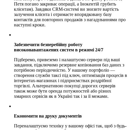
Петя погано закриває операції, а Інокентій грубить
клієнтам). Завдяки CRM-системі ви знизите вартість
залучення клієнта і отримаєте впорядковану базу
контактів для повторних продажів з нагадуваннями про
наступні кроки.
Забезпечити безперебійну роботу
високонавантажених систем в режимі 24/7
Підберемо, привеземо і налаштуємо сервери під ваші
завдання, підключимо резервне копіювання баз даних з
потрібною періодичністю. У нашому портфоліо —
створення служби таксі під ключ, оптимізація процесів в
інтернетах-магазинах і підприємствах роздрібної
торгівлі. Альтернативою покупці дорогих серверів
також може бути оренда потужностей або різних
хмарних сервісів як в Україні так і за її межами.
Економити на друку документів
Переналаштуємо техніку у вашому офісі так, щоб з будь-