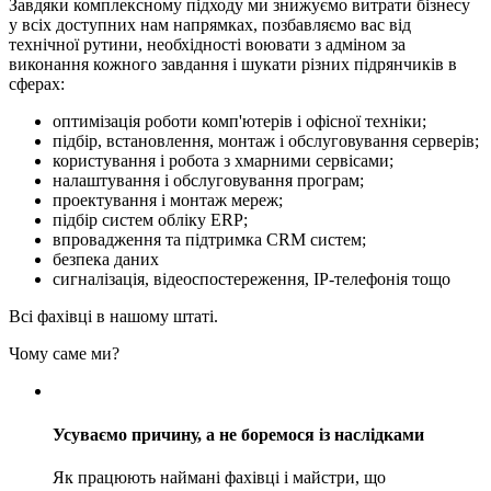
Завдяки комплексному підходу ми знижуємо витрати бізнесу
у всіх доступних нам напрямках, позбавляємо вас від
технічної рутини, необхідності воювати з адміном за
виконання кожного завдання і шукати різних підрянчиків в
сферах:
оптимізація роботи комп'ютерів і офісної техніки;
підбір, встановлення, монтаж і обслуговування серверів;
користування і робота з хмарними сервісами;
налаштування і обслуговування програм;
проектування і монтаж мереж;
підбір систем обліку ERP;
впровадження та підтримка CRM систем;
безпека даних
сигналізація, відеоспостереження, IP-телефонія тощо
Всі фахівці в нашому штаті.
Чому саме ми?
Усуваємо причину, а не боремося із наслідками
Як працюють наймані фахівці і майстри, що