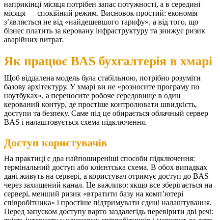
наприкінці місяця потрібен запас потужності, а в середині
місяця — спокійний режим.
Висновок простий: економія
з’являється не від «найдешевшого тарифу», а від того, що
бізнес платить за керовану інфраструктуру та знижує ризик
аварійних витрат.
Як працює BAS бухгалтерія в хмарі
Щоб віддалена модель була стабільною, потрібно розуміти
базову архітектуру. У хмарі ви не «розносите програму по
ноутбуках», а переносите робоче середовище в один
керований контур, де простіше контролювати швидкість,
доступи та безпеку. Саме під це обирається облачный сервер
BAS і налаштовується схема підключення.
Доступ користувачів
На практиці є два найпоширеніші способи підключення:
термінальний доступ або клієнтська схема. В обох випадках
дані живуть на сервері, а користувач отримує доступ до BAS
через захищений канал. Це важливо: якщо все зберігається на
сервері, менший ризик «втратити базу на комп’ютері
співробітника» і простіше підтримувати єдині налаштування.
Перед запуском доступу варто заздалегідь перевірити дві речі: