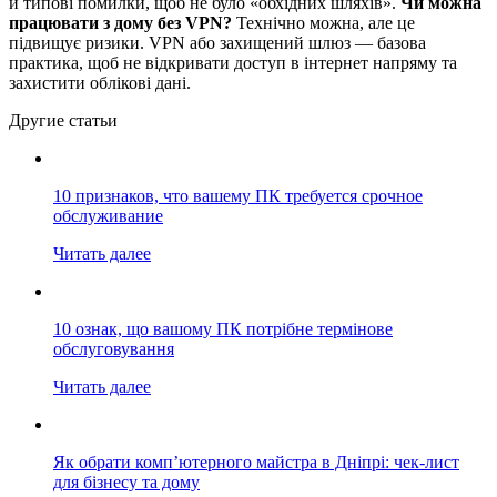
й типові помилки, щоб не було «обхідних шляхів».
Чи можна
працювати з дому без VPN?
Технічно можна, але це
підвищує ризики. VPN або захищений шлюз — базова
практика, щоб не відкривати доступ в інтернет напряму та
захистити облікові дані.
Другие статьи
10 признаков, что вашему ПК требуется срочное
обслуживание
Читать далее
10 ознак, що вашому ПК потрібне термінове
обслуговування
Читать далее
Як обрати комп’ютерного майстра в Дніпрі: чек-лист
для бізнесу та дому