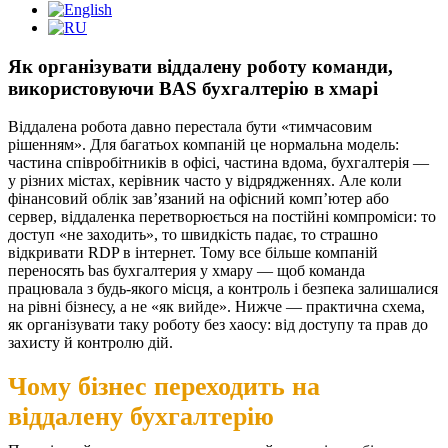
Як організувати віддалену роботу команди,
використовуючи BAS бухгалтерію в хмарі
Віддалена робота давно перестала бути «тимчасовим
рішенням». Для багатьох компаній це нормальна модель:
частина співробітників в офісі, частина вдома, бухгалтерія —
у різних містах, керівник часто у відрядженнях. Але коли
фінансовий облік зав’язаний на офісний комп’ютер або
сервер, віддаленка перетворюється на постійні компроміси: то
доступ «не заходить», то швидкість падає, то страшно
відкривати RDP в інтернет. Тому все більше компаній
переносять bas бухгалтерия у хмару — щоб команда
працювала з будь-якого місця, а контроль і безпека залишалися
на рівні бізнесу, а не «як вийде».
Нижче — практична схема,
як організувати таку роботу без хаосу: від доступу та прав до
захисту й контролю дій.
Чому бізнес переходить на
віддалену бухгалтерію