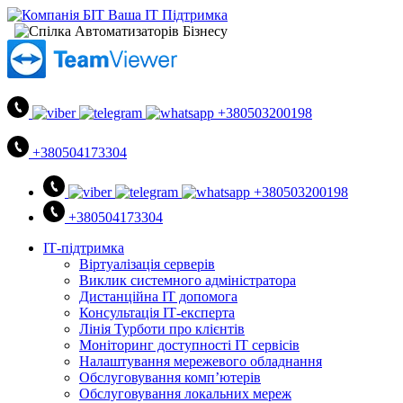
+380503200198
+380504173304
+380503200198
+380504173304
ІТ-підтримка
Віртуалізація серверів
Виклик системного адміністратора
Дистанційна ІТ допомога
Консультація ІТ-експерта
Лінія Турботи про клієнтів
Моніторинг доступності ІТ сервісів
Налаштування мережевого обладнання
Обслуговування комп’ютерів
Обслуговування локальних мереж