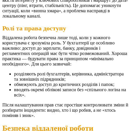
якість інтернету у ключових співробітників і маршрут до дата-
центру (пінг, втрати, стабільність). Це допомагає уникнути
ситуації, коли «винна хмара», а проблема насправді в
локальному каналі.
Ролі та права доступу
Віддалена робота безпечна лише тоді, коли у кожного
користувача є зрозуміла роль. У бухгалтерії це особливо
важливо: доступ до зарплати, банку, довідників і
регламентних операцій має бути чітко розмежований.
Хороша
практика — будувати права за принципом «мінімально
необхідного». Для цього зазвичай:
розділяють ролі бухгалтерів, керівника, адміністратора
та зовнішніх підрядників;
обмежують доступ до критичних розділів і папок;
вводять окремі облікові записи без «спільного логіна на
всіх».
Після налаштування прав стає простіше контролювати зміни й
розбирати інциденти: видно, хто і що робив, а не «хтось
поміняв і зник».
Безпека віддаленої роботи