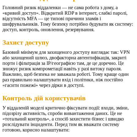
Головний ризик віддаленки — не сама робота з дому, а
«кривий доступ». Відкритий RDP в інтернет, слабкі паролі,
відсутність MFA — це типові причини зламів і
шифрувальників. Тому безпеку потрібно будувати як систему:
доступ, контроль, оновлення, резервування.
Захист доступу
Базовий мінімум для захищеного доступу виглядає так: VPN
або захищений шлюз, двофакторна автентифікація, закриті
порти і фільтрація за IP/географією там, де це доречно. Це
знижує ризик компрометації навіть у разі витоку пароля.
Важливо, щоб безпека не заважала роботі. Тому краще один
раз правильно налаштувати вхід і політики, ніж постійно
«гасити пожежі» через дірки в доступі.
Контроль дій користувачів
У віддаленій моделі критично фіксувати події: входи, зміни,
підозрілу активність, спроби вивантаження даних. Це не
«тотальний контроль», а спосіб захистити бізнес і швидко
розслідувати інциденти.
Перед тим як вважати систему
готовою, корисно налаштувати: