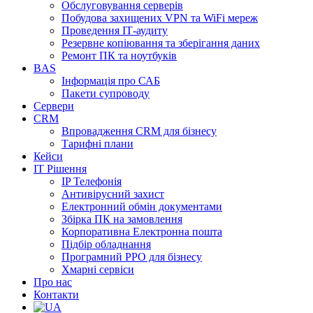
Обслуговування серверів
Побудова захищених VPN та WiFi мереж
Проведення ІТ-аудиту
Резервне копіювання та зберігання даних
Ремонт ПК та ноутбуків
BAS
Інформація про САБ
Пакети супроводу
Сервери
CRM
Впровадження CRM для бізнесу
Тарифні плани
Кейси
ІТ Рішення
IP Телефонія
Антивірусний захист
Електронний обмін документами
Збірка ПК на замовлення
Корпоративна Електронна пошта
Підбір обладнання
Програмний РРО для бізнесу
Хмарні сервіси
Про нас
Контакти