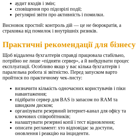
аудит входів і змін;
сповіщення про підозрілі події;
регулярні звіти про активність і помилки.
Висновок простий: контроль дій — це не бюрократія, а
страховка від помилок і внутрішніх ризиків.
Практичні рекомендації для бізнесу
Щоб віддалена бухгалтерія справді працювала стабільно,
потрібно не лише «підняти сервер», а й вибудувати процес
експлуатації. Особливо якщо у вас кілька бухгалтерів і
паралельна робота зі звітністю.
Перед запуском варто
пройтися по практичному чек-листу:
визначити кількість одночасних користувачів і піки
навантаження;
підібрати сервер для BAS із запасом по RAM та
швидким диском;
організувати резервний інтернет-канал для офісу та
ключових співробітників;
налаштувати резервні копії і тест відновлення;
описати регламент: хто відповідає за доступи,
оновлення і реакцію на інциденти.