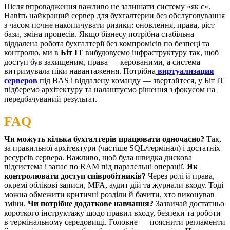
Після впровадження важливо не залишати систему «як є».
Навіть найкращий сервер для бухгалтерии без обслуговування
з часом почне накопичувати ризики: оновлення, права, ріст
бази, зміна процесів.
Якщо бізнесу потрібна стабільна
віддалена робота бухгалтерії без компромісів по безпеці та
контролю, ми в
Біт ІТ
вибудовуємо інфраструктуру так, щоб
доступ був захищеним, права — керованими, а система
витримувала піки навантаження. Потрібна
виртуализация
серверов
під BAS і віддалену команду — звертайтеся, у Біт ІТ
підберемо архітектуру та налаштуємо рішення з фокусом на
передбачуваний результат.
FAQ
Чи можуть кілька бухгалтерів працювати одночасно?
Так,
за правильної архітектури (частіше SQL/термінал) і достатніх
ресурсів сервера. Важливо, щоб була швидка дискова
підсистема і запас по RAM під паралельні операції.
Як
контролювати доступ співробітників?
Через ролі й права,
окремі облікові записи, MFA, аудит дій та журнали входу. Тоді
можна обмежити критичні розділи й бачити, хто виконував
зміни.
Чи потрібне додаткове навчання?
Зазвичай достатньо
короткого інструктажу щодо правил входу, безпеки та роботи
в термінальному середовищі. Головне — пояснити регламенти