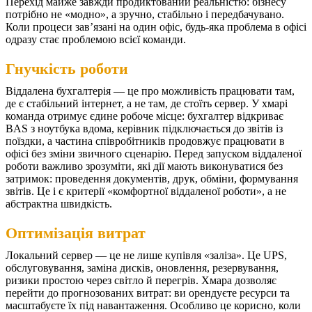
Перехід майже завжди продиктований реальністю: бізнесу
потрібно не «модно», а зручно, стабільно і передбачувано.
Коли процеси зав’язані на один офіс, будь-яка проблема в офісі
одразу стає проблемою всієї команди.
Гнучкість роботи
Віддалена бухгалтерія — це про можливість працювати там,
де є стабільний інтернет, а не там, де стоїть сервер. У хмарі
команда отримує єдине робоче місце: бухгалтер відкриває
BAS з ноутбука вдома, керівник підключається до звітів із
поїздки, а частина співробітників продовжує працювати в
офісі без зміни звичного сценарію.
Перед запуском віддаленої
роботи важливо зрозуміти, які дії мають виконуватися без
затримок: проведення документів, друк, обміни, формування
звітів. Це і є критерії «комфортної віддаленої роботи», а не
абстрактна швидкість.
Оптимізація витрат
Локальний сервер — це не лише купівля «заліза». Це UPS,
обслуговування, заміна дисків, оновлення, резервування,
ризики простою через світло й перегрів. Хмара дозволяє
перейти до прогнозованих витрат: ви орендуєте ресурси та
масштабуєте їх під навантаження. Особливо це корисно, коли