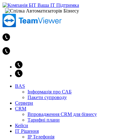
BAS
Інформація про САБ
Пакети супроводу
Сервери
CRM
Впровадження CRM для бізнесу
Тарифні плани
Кейси
ІТ Рішення
IP Телефонія