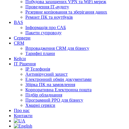
Побудова захищених VPN та WiFi мереж
Проведення ІТ-аудиту
Резервне копіювання та зберігання даних
Ремонт ПК та ноутбуків
BAS
Інформація про САБ
Пакети супроводу
Сервери
CRM
Впровадження CRM для бізнесу
Тарифні плани
Кейси
ІТ Рішення
IP Телефонія
Антивірусний захист
Електронний обмін документами
Збірка ПК на замовлення
Корпоративна Електронна пошта
Підбір обладнання
Програмний РРО для бізнесу
Хмарні сервіси
Про нас
Контакти