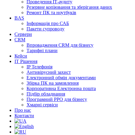
Проведення ІТ-аудиту
Резервне копіювання та зберігання даних
Ремонт ПК та ноутбуків
BAS
Інформація про САБ
Пакети супроводу
Сервери
CRM
Впровадження CRM для бізнесу
Тарифні плани
Кейси
ІТ Рішення
IP Телефонія
Антивірусний захист
Електронний обмін документами
Збірка ПК на замовлення
Корпоративна Електронна пошта
Підбір обладнання
Програмний РРО для бізнесу
Хмарні сервіси
Про нас
Контакти