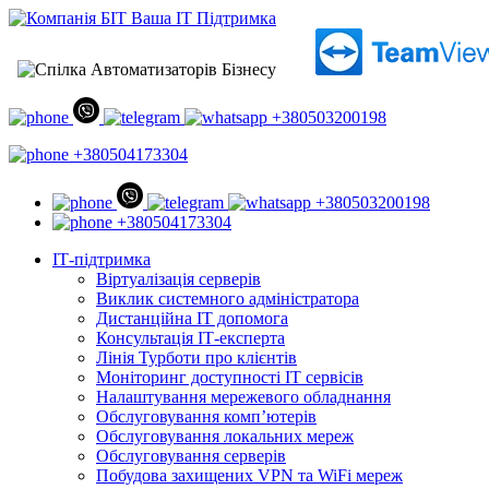
+380503200198
+380504173304
+380503200198
+380504173304
ІТ-підтримка
Віртуалізація серверів
Виклик системного адміністратора
Дистанційна ІТ допомога
Консультація ІТ-експерта
Лінія Турботи про клієнтів
Моніторинг доступності ІТ сервісів
Налаштування мережевого обладнання
Обслуговування комп’ютерів
Обслуговування локальних мереж
Обслуговування серверів
Побудова захищених VPN та WiFi мереж