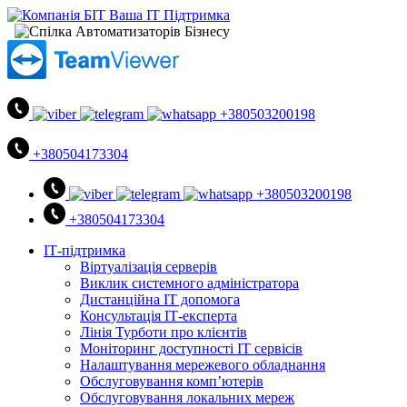
+380503200198
+380504173304
+380503200198
+380504173304
ІТ-підтримка
Віртуалізація серверів
Виклик системного адміністратора
Дистанційна ІТ допомога
Консультація ІТ-експерта
Лінія Турботи про клієнтів
Моніторинг доступності ІТ сервісів
Налаштування мережевого обладнання
Обслуговування комп’ютерів
Обслуговування локальних мереж