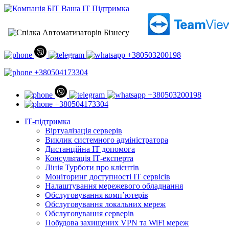
+380503200198
+380504173304
+380503200198
+380504173304
ІТ-підтримка
Віртуалізація серверів
Виклик системного адміністратора
Дистанційна ІТ допомога
Консультація ІТ-експерта
Лінія Турботи про клієнтів
Моніторинг доступності ІТ сервісів
Налаштування мережевого обладнання
Обслуговування комп’ютерів
Обслуговування локальних мереж
Обслуговування серверів
Побудова захищених VPN та WiFi мереж