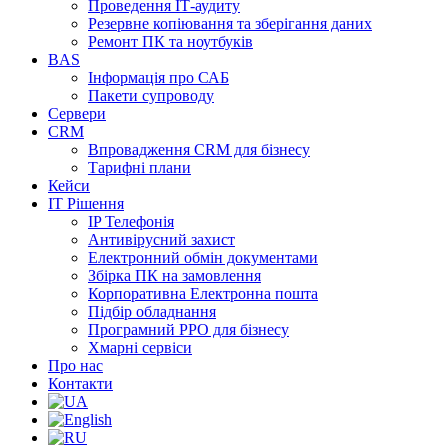
Проведення ІТ-аудиту
Резервне копіювання та зберігання даних
Ремонт ПК та ноутбуків
BAS
Інформація про САБ
Пакети супроводу
Сервери
CRM
Впровадження CRM для бізнесу
Тарифні плани
Кейси
ІТ Рішення
IP Телефонія
Антивірусний захист
Електронний обмін документами
Збірка ПК на замовлення
Корпоративна Електронна пошта
Підбір обладнання
Програмний РРО для бізнесу
Хмарні сервіси
Про нас
Контакти