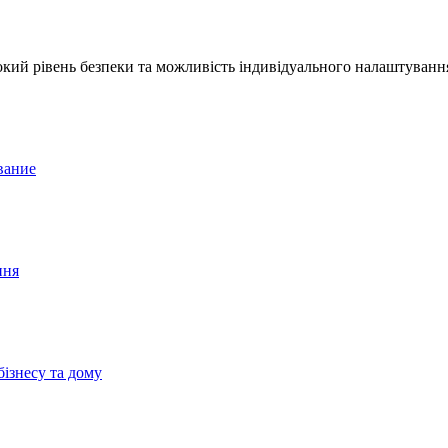
кий рівень безпеки та можливість індивідуального налаштування
вание
ння
бізнесу та дому