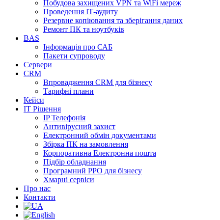
Побудова захищених VPN та WiFi мереж
Проведення ІТ-аудиту
Резервне копіювання та зберігання даних
Ремонт ПК та ноутбуків
BAS
Інформація про САБ
Пакети супроводу
Сервери
CRM
Впровадження CRM для бізнесу
Тарифні плани
Кейси
ІТ Рішення
IP Телефонія
Антивірусний захист
Електронний обмін документами
Збірка ПК на замовлення
Корпоративна Електронна пошта
Підбір обладнання
Програмний РРО для бізнесу
Хмарні сервіси
Про нас
Контакти