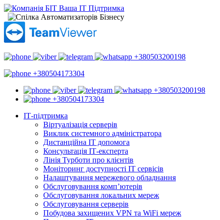
+380503200198
+380504173304
+380503200198
+380504173304
ІТ-підтримка
Віртуалізація серверів
Виклик системного адміністратора
Дистанційна ІТ допомога
Консультація ІТ-експерта
Лінія Турботи про клієнтів
Моніторинг доступності ІТ сервісів
Налаштування мережевого обладнання
Обслуговування комп’ютерів
Обслуговування локальних мереж
Обслуговування серверів
Побудова захищених VPN та WiFi мереж