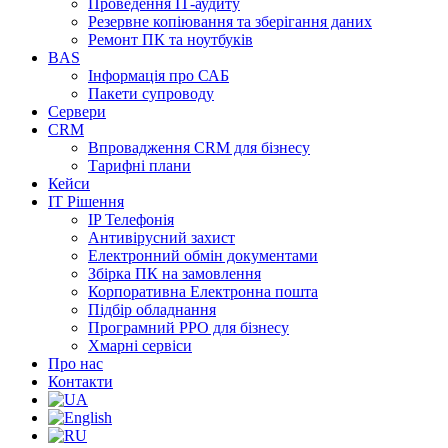
Проведення ІТ-аудиту
Резервне копіювання та зберігання даних
Ремонт ПК та ноутбуків
BAS
Інформація про САБ
Пакети супроводу
Сервери
CRM
Впровадження CRM для бізнесу
Тарифні плани
Кейси
ІТ Рішення
IP Телефонія
Антивірусний захист
Електронний обмін документами
Збірка ПК на замовлення
Корпоративна Електронна пошта
Підбір обладнання
Програмний РРО для бізнесу
Хмарні сервіси
Про нас
Контакти