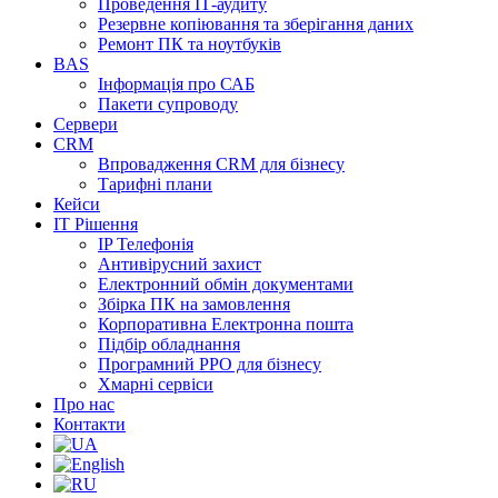
Проведення ІТ-аудиту
Резервне копіювання та зберігання даних
Ремонт ПК та ноутбуків
BAS
Інформація про САБ
Пакети супроводу
Сервери
CRM
Впровадження CRM для бізнесу
Тарифні плани
Кейси
ІТ Рішення
IP Телефонія
Антивірусний захист
Електронний обмін документами
Збірка ПК на замовлення
Корпоративна Електронна пошта
Підбір обладнання
Програмний РРО для бізнесу
Хмарні сервіси
Про нас
Контакти