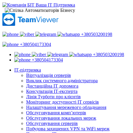
+380503200198
+380504173304
+380503200198
+380504173304
ІТ-підтримка
Віртуалізація серверів
Виклик системного адміністратора
Дистанційна ІТ допомога
Консультація ІТ-експерта
Лінія Турботи про клієнтів
Моніторинг доступності ІТ сервісів
Налаштування мережевого обладнання
Обслуговування комп’ютерів
Обслуговування локальних мереж
Обслуговування серверів
Побудова захищених VPN та WiFi мереж