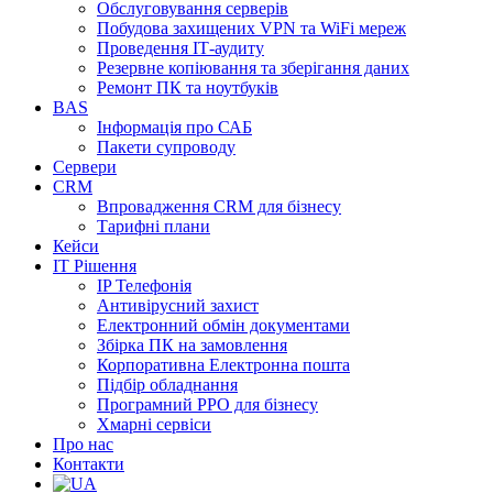
Обслуговування серверів
Побудова захищених VPN та WiFi мереж
Проведення ІТ-аудиту
Резервне копіювання та зберігання даних
Ремонт ПК та ноутбуків
BAS
Інформація про САБ
Пакети супроводу
Сервери
CRM
Впровадження CRM для бізнесу
Тарифні плани
Кейси
ІТ Рішення
IP Телефонія
Антивірусний захист
Електронний обмін документами
Збірка ПК на замовлення
Корпоративна Електронна пошта
Підбір обладнання
Програмний РРО для бізнесу
Хмарні сервіси
Про нас
Контакти