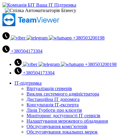
+380503200198
+380504173304
+380503200198
+380504173304
ІТ-підтримка
Віртуалізація серверів
Виклик системного адміністратора
Дистанційна ІТ допомога
Консультація ІТ-експерта
Лінія Турботи про клієнтів
Моніторинг доступності ІТ сервісів
Налаштування мережевого обладнання
Обслуговування комп’ютерів
Обслуговування локальних мереж