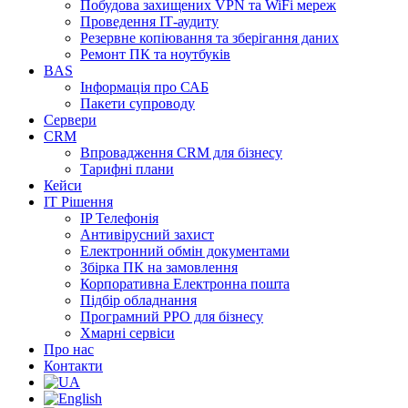
Побудова захищених VPN та WiFi мереж
Проведення ІТ-аудиту
Резервне копіювання та зберігання даних
Ремонт ПК та ноутбуків
BAS
Інформація про САБ
Пакети супроводу
Сервери
CRM
Впровадження CRM для бізнесу
Тарифні плани
Кейси
ІТ Рішення
IP Телефонія
Антивірусний захист
Електронний обмін документами
Збірка ПК на замовлення
Корпоративна Електронна пошта
Підбір обладнання
Програмний РРО для бізнесу
Хмарні сервіси
Про нас
Контакти