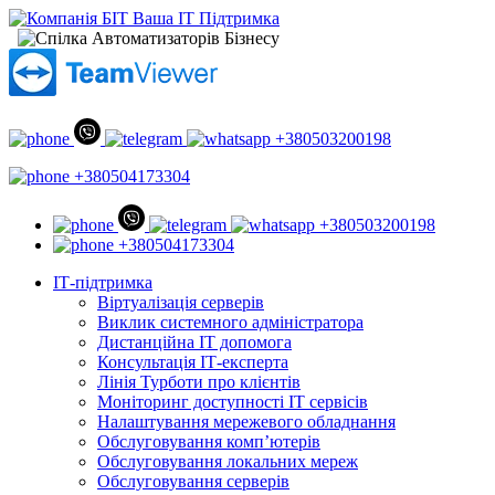
+380503200198
+380504173304
+380503200198
+380504173304
ІТ-підтримка
Віртуалізація серверів
Виклик системного адміністратора
Дистанційна ІТ допомога
Консультація ІТ-експерта
Лінія Турботи про клієнтів
Моніторинг доступності ІТ сервісів
Налаштування мережевого обладнання
Обслуговування комп’ютерів
Обслуговування локальних мереж
Обслуговування серверів