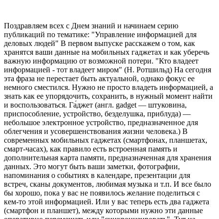
Поздравляем всех с Днем знаний и начинаем серию
публикаций по тематике: "Управление информацией для
деловых людей" В первом выпуске расскажем о том, как
хранятся ваши данные на мобильных гаджетах и как уберечь
важную информацию от возможной потери. "Кто владеет
информацией - тот владеет миром" (Н. Ротшильд) На сегодня
эта фраза не перестает быть актуальной, однако фокус ее
немного сместился. Нужно не просто владеть информацией, а
знать как ее упорядочить, сохранить, в нужный момент найти
и воспользоваться. Га́джет (англ. gadget — штуковина,
приспособление, устройство, безделушка, приблуда) —
небольшое электронное устройство, предназначенное для
облегчения и усовершенствования жизни человека.) В
современных мобильных гаджетах (смартфонах, планшетах,
смарт-часах), как правило есть встроенная память и
дополнительная карта памяти, предназначенная для хранения
данных. Это могут быть ваши заметки, фотографии,
напоминания о событиях в календаре, презентации для
встреч, сканы документов, любимая музыка и т.п. И все было
бы хорошо, пока у вас не появилось желание поделиться с
кем-то этой информацией. Или у вас теперь есть два гаджета
(смартфон и планшет), между которыми нужно эти данные