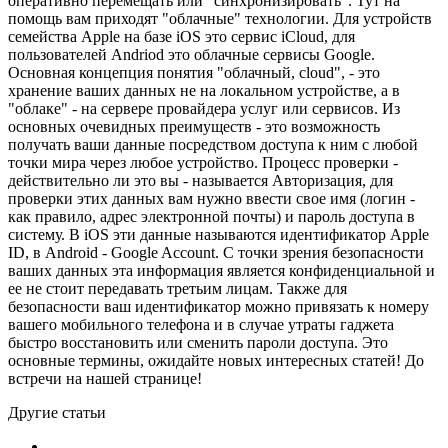
оперативно перемещать или "синхронизировать". Тут на
помощь вам приходят "облачные" технологии. Для устройств
семейства Apple на базе iOS это сервис iCloud, для
пользователей Andriod это облачные сервисы Google.
Основная концепция понятия "облачный, cloud", - это
хранение ваших данных не на локальном устройстве, а в
"облаке" - на сервере провайдера услуг или сервисов. Из
основных очевидных преимуществ - это возможность
получать ваши данные посредством доступа к ним с любой
точки мира через любое устройство. Процесс проверки -
действительно ли это вы - называется Авторизация, для
проверки этих данных вам нужно ввести свое имя (логин -
как правило, адрес электронной почты) и пароль доступа в
систему. В iOS эти данные называются идентификатор Apple
ID, в Android - Google Account. С точки зрения безопасности
ваших данных эта информация является конфиденциальной и
ее не стоит передавать третьим лицам. Также для
безопасности ваш идентификатор можно привязать к номеру
вашего мобильного телефона и в случае утраты гаджета
быстро восстановить или сменить пароли доступа. Это
основные термины, ожидайте новых интересных статей! До
встречи на нашей странице!
Другие статьи