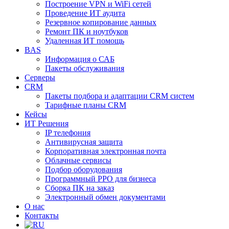
Построение VPN и WiFi сетей
Проведение ИТ аудита
Резервное копирование данных
Ремонт ПК и ноутбуков
Удаленная ИТ помощь
BAS
Информация о САБ
Пакеты обслуживания
Серверы
CRM
Пакеты подбора и адаптации CRM систем
Тарифные планы CRM
Кейсы
ИТ Решения
IP телефония
Антивирусная защита
Корпоративная электронная почта
Облачные сервисы
Подбор оборудования
Программный РРО для бизнеса
Сборка ПК на заказ
Электронный обмен документами
О нас
Контакты